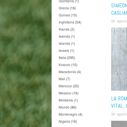
Giordania
(1)
SIMEON
Grecia
(16)
CAGLIA
Guinea
(15)
30 agost
Inghilterra
(54)
Irlanda
(2)
Isalnda
(1)
Islanda
(1)
Israele
(1)
Italia
(295)
Kosovo
(10)
Macedonia
(4)
Mali
(7)
Marocco
(25)
Messico
(16)
LA RO
Moldavia
(1)
VITAL,
Mondo
(86)
30 agost
Montenegro
(4)
Nigeria
(16)