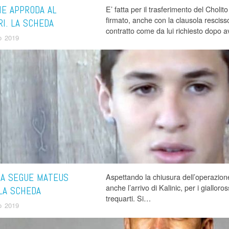
E APPRODA AL
E’ fatta per il trasferimento del Cholit
firmato, anche con la clausola resciss
RI. LA SCHEDA
contratto come da lui richiesto dopo a
o 2019
MA SEGUE MATEUS
Aspettando la chiusura dell’operazione
anche l’arrivo di Kalinic, per i gialloro
 LA SCHEDA
trequarti. Si…
o 2019