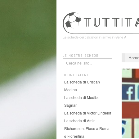
Le schede dei calciatori in arrivo in Serie A
LE NOSTRE SCHEDE
Hom
ULTIMI TALENTI
La scheda di Cristian
Medina
La scheda di Modibo
Sagnan
La scheda di Victor Lindelof
La scheda di Amir
Richardson. Piace a Roma
e Fiorentina