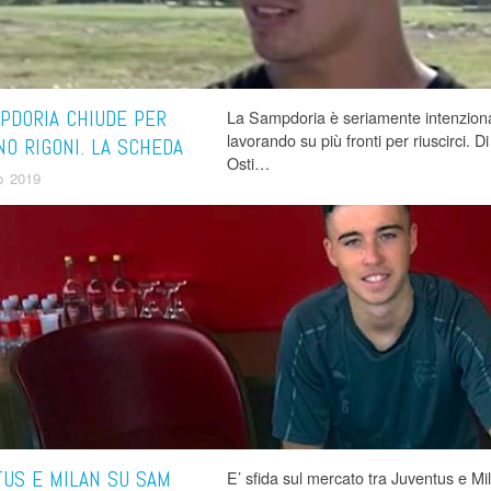
PDORIA CHIUDE PER
La Sampdoria è seriamente intenzionata
lavorando su più fronti per riuscirci. D
NO RIGONI. LA SCHEDA
Osti…
o 2019
US E MILAN SU SAM
E’ sfida sul mercato tra Juventus e Mi