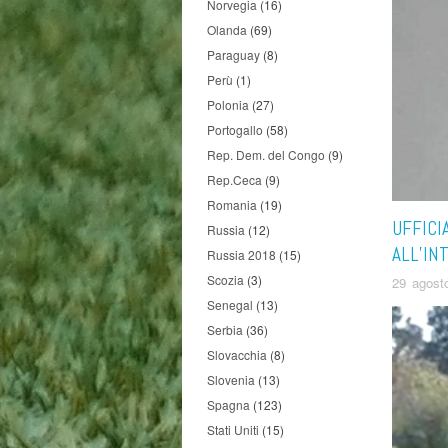
Norvegia
(16)
Olanda
(69)
Paraguay
(8)
Perù
(1)
Polonia
(27)
Portogallo
(58)
Rep. Dem. del Congo
(9)
Rep.Ceca
(9)
Romania
(19)
UFFICI
Russia
(12)
ALL’IN
Russia 2018
(15)
Scozia
(3)
29 agost
Senegal
(13)
Serbia
(36)
Slovacchia
(8)
Slovenia
(13)
Spagna
(123)
Stati Uniti
(15)