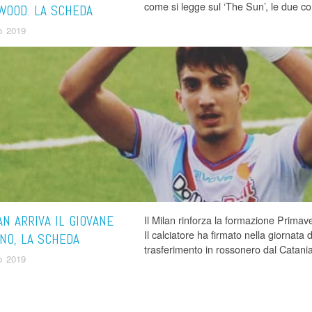
come si legge sul ‘The Sun’, le due 
WOOD. LA SCHEDA
o 2019
AN ARRIVA IL GIOVANE
Il Milan rinforza la formazione Primav
Il calciatore ha firmato nella giornata d
NO, LA SCHEDA
trasferimento in rossonero dal Catani
o 2019