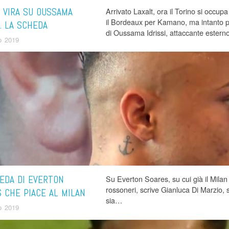
 VIRA SU OUSSAMA
Arrivato Laxalt, ora il Torino si occupa 
il Bordeaux per Kamano, ma intanto 
I. LA SCHEDA
di Oussama Idrissi, attaccante estern
o 2019
EDA DI EVERTON
Su Everton Soares, su cui già il Milan 
rossoneri, scrive Gianluca Di Marzio,
 CHE PIACE AL MILAN
sia…
o 2019