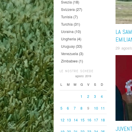
Svezia
(18)
Svizzera
(27)
Tunisia
(7)
Turchia
(31)
LA SAM
Ucraina
(10)
EMILIA
Ungheria
(4)
Uruguay
(33)
29 agost
Venezuela
(3)
Zimbabwe
(1)
LE NOSTRE SCHEDE
agosto: 2019
L
M
M
G
V
S
D
1
2
3
4
5
6
7
8
9
10
11
12
13
14
15
16
17
18
JUVENT
19
20
21
22
23
24
25