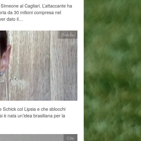
o Simeone al Cagliari. L’attaccante ha
oria da 30 milioni compresa nel
ver dato il…
Brasile
 Schick col Lipsia e che sblocchi
ssi è nata un’idea brasiliana per la
Cile