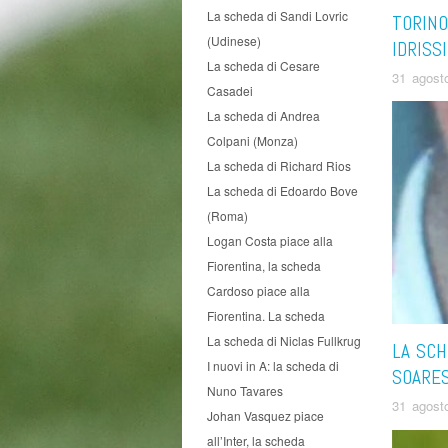
La scheda di Sandi Lovric
TORINO
(Udinese)
IDRISS
La scheda di Cesare
31 agost
Casadei
La scheda di Andrea
Colpani (Monza)
La scheda di Richard Rios
La scheda di Edoardo Bove
(Roma)
Logan Costa piace alla
Fiorentina, la scheda
Cardoso piace alla
Fiorentina. La scheda
La scheda di Niclas Fullkrug
LA SCH
I nuovi in A: la scheda di
SOARES
Nuno Tavares
31 agost
Johan Vasquez piace
all’Inter, la scheda