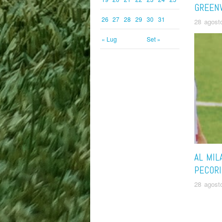
GREEN
26
27
28
29
30
31
28 agost
« Lug
Set »
AL MIL
PECORI
28 agost