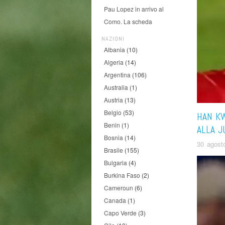
Pau Lopez in arrivo al
Como. La scheda
NAZIONI
Albania
(10)
Algeria
(14)
Argentina
(106)
Australia
(1)
Austria
(13)
Belgio
(53)
HAN K
Benin
(1)
ALLA J
Bosnia
(14)
30 agost
Brasile
(155)
Bulgaria
(4)
Burkina Faso
(2)
Cameroun
(6)
Canada
(1)
Capo Verde
(3)