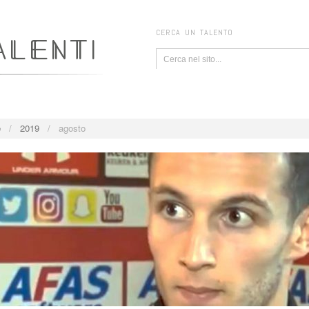
CERCA UN TALENTO
e
/
2019
/
agosto