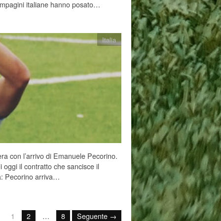
compagini italiane hanno posato…
Italia
era con l’arrivo di Emanuele Pecorino.
i oggi il contratto che sancisce il
a: Pecorino arriva…
1
2
…
8
Seguente →