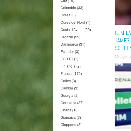
Cile
(10)
Colombia
(33)
Corea
(3)
Corea del Nord
(1)
Costa d'Avorio
(29)
IL MIL
Croazia
(59)
JAMES 
Danimarca
(31)
SCHED
Ecuador
(3)
30 agost
EGITTO
(1)
Finlandia
(2)
Francia
(172)
Galles
(3)
Gambia
(3)
Georgia
(2)
Germania
(87)
Ghana
(16)
Giamaica
(3)
Giappone
(8)