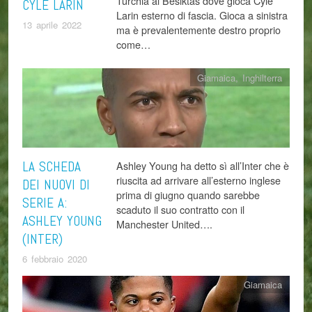
Turchia al Besiktas dove gioca Cyle
CYLE LARIN
Larin esterno di fascia. Gioca a sinistra
13 aprile 2022
ma è prevalentemente destro proprio
come…
Giamaica
,
Inghilterra
LA SCHEDA
Ashley Young ha detto sì all’Inter che è
riuscita ad arrivare all’esterno inglese
DEI NUOVI DI
prima di giugno quando sarebbe
SERIE A:
scaduto il suo contratto con il
ASHLEY YOUNG
Manchester United….
(INTER)
6 febbraio 2020
Giamaica