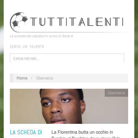
Le schede dei calciatori in arrivo in Serie A
CERCA UN TALENTO
Home
/
Giamaica
Giamaica
LA SCHEDA DI
La Fiorentina butta un occhio in