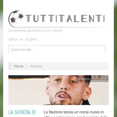
Le schede dei calciatori in arrivo in Serie A
CERCA UN TALENTO
Home
/
Kosovo
Kosovo
,
Svizzera
LA SCHEDA DI
La Nazione lancia un nome nuovo in