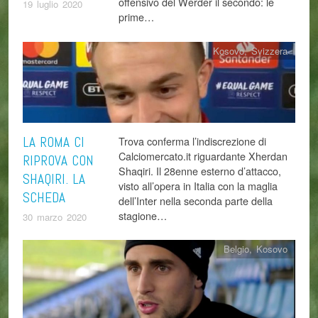
offensivo del Werder il secondo: le
19 luglio 2020
prime…
Kosovo
,
Svizzera
LA ROMA CI
Trova conferma l’indiscrezione di
Calciomercato.it riguardante Xherdan
RIPROVA CON
Shaqiri. Il 28enne esterno d’attacco,
SHAQIRI. LA
visto all’opera in Italia con la maglia
SCHEDA
dell’Inter nella seconda parte della
stagione…
30 marzo 2020
Belgio
,
Kosovo