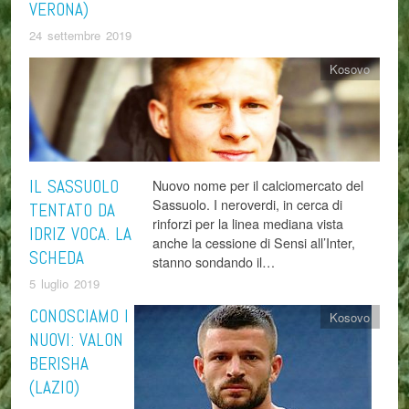
VERONA)
24 settembre 2019
Kosovo
IL SASSUOLO
Nuovo nome per il calciomercato del
Sassuolo. I neroverdi, in cerca di
TENTATO DA
rinforzi per la linea mediana vista
IDRIZ VOCA. LA
anche la cessione di Sensi all’Inter,
SCHEDA
stanno sondando il…
5 luglio 2019
CONOSCIAMO I
Kosovo
NUOVI: VALON
BERISHA
(LAZIO)