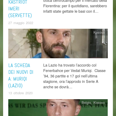
ottica centrocampo per il mercato della
KASTRIOT
Fiorentina: per il quotidiano, sarebbero
IMERI
infatti state gettate le basi con il…
(SERVETTE)
27 maggio 2022
Kosovo
LA SCHEDA
La Lazio ha trovato l’accordo col
Fenerbahce per Vedat Muriqi. Classe
DEI NUOVI DI
’94, 36 partite e 17 gol nell’ultima
A: MURIQI
stagione, ora l’approdo in Serie A
(LAZIO)
anche se dovrà…
13 ottobre 2020
Belgio
,
Kosovo