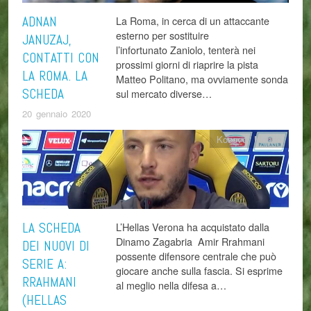
ADNAN
La Roma, in cerca di un attaccante
esterno per sostituire
JANUZAJ,
l’infortunato Zaniolo, tenterà nei
CONTATTI CON
prossimi giorni di riaprire la pista
LA ROMA. LA
Matteo Politano, ma ovviamente sonda
SCHEDA
sul mercato diverse…
20 gennaio 2020
Kosovo
,
Mondo
LA SCHEDA
L’Hellas Verona ha acquistato dalla
Dinamo Zagabria Amir Rrahmani
DEI NUOVI DI
possente difensore centrale che può
SERIE A:
giocare anche sulla fascia. Si esprime
RRAHMANI
al meglio nella difesa a…
(HELLAS