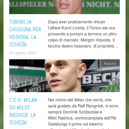
TORINO IN
Dopo aver praticamente chiuso
l’affare Karol Linetty, il Torino sta ora
CHIUSURA PER
provando a portare a termine un altro
VOJVODA, LA
colpo di mercato: Mergim Vojvoda. Il
SCHEDA
terzino destro kosovaro, di proprietà…
24 agosto 2020
Kosovo
C’È IL MILAN
Nel mirino del Milan che verrà, che
sarà guidato da Ralf Rangnick, ci sono
SU MILOT
sempre Dominik Szobozslai e
RASHICA. LA
Milot Rashica, centrocampista dell’Rb
SCHEDA
Salisburgo il primo ed esterno