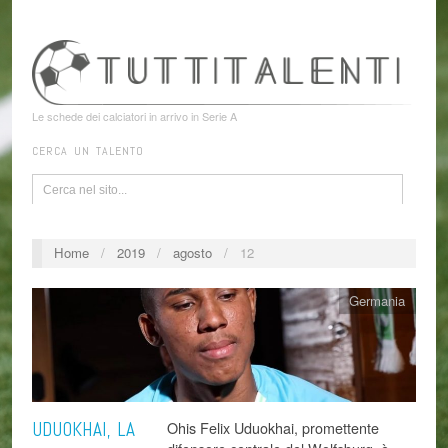
Le schede dei calciatori in arrivo in Serie A
CERCA UN TALENTO
Home
/
2019
/
agosto
/
12
Germania
UDUOKHAI, LA
Ohis Felix Uduokhai, promettente