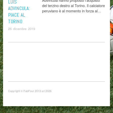
Advincula hanno proposto l’acquisto
LUIS
del terzino destro al Torino. Il calciatore
ADVINCULA:
peruviano è al momento in forza al…
PIACE AL
TORINO
26 dicembre 2019
Copyright © FabFour 2013 srl 2026