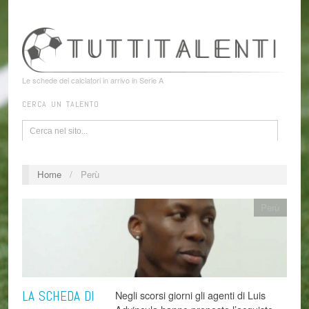
Le schede dei calciatori in arrivo in Serie A
CERCA UN TALENTO
Home
/
Perù
Perù
LA SCHEDA DI
Negli scorsi giorni gli agenti di Luis