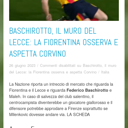
BASCHIROTTO, IL MURO DEL
LECCE: LA FIORENTINA OSSERVA E
ASPETTA CORVINO
26 giugno 2023
/
Commenti disabilitati
su Baschirotto, il muro
del Lecce: la Fiorentina osserva e aspetta Corvino
/
Italia
La Nazione riporta un intreccio di mercato che riguarda la
Fiorentina e il Lecce e riguarda
e
Federico Baschirotto
Maleh. In caso di salvezza del club salentino, il
centrocampista diventerebbe un giocatore giallorosso e il
difensore potrebbe approdare a Firenze soprattutto se
Milenkovic dovesse andare via. LA SCHEDA