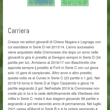
Carriera
Cresce nei settori giovanili di Chievo Nogara e Legnago con
cui esordisce in Serie D nel 2013/14. L’anno successivo
viene acquistato dalla Cremonese che dopo un anno nelle
giovanili lo gira in prestito al Seregno sempre in Serie D (34
partite per lui). Arriviamo al 2016/17 con Baschirotto che
approda sempre ij prestito al Forlì in Serie C con cui gioca
solo 10 gare di campionato. Altro anno e altro prestito,
questa volta va al Cuneo in Serie C (23 partite e 1 gol). Nel
2018/19 torna in Serie D al Vigor Carpaneto e gioca 16
partite segnando 2 gol. Nell’estate 2019 la Cremonese non
crede più in lui e lo cede definitivamente alla Viterbese che
milita in Serie C: resta lì due stagioni giocando 58 partite e
segnando 4 gol nel secondo anno di permanenza. Nel luglio
2021 passa all’Ascoli in Serie B e si fa notare segnando 4