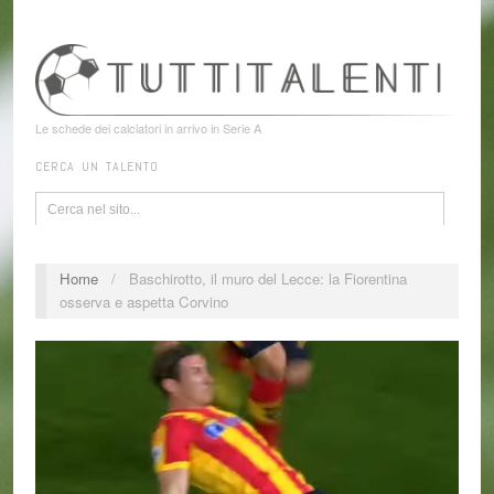
Le schede dei calciatori in arrivo in Serie A
CERCA UN TALENTO
Home
/
Baschirotto, il muro del Lecce: la Fiorentina
osserva e aspetta Corvino