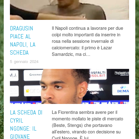
DRAGUSIN
Il Napoli continua a lavorare per due
colpi molto importanti da inserire in
PIACE AL
rosa nella sessione invernale di
NAPOLI, LA
calciomercato: il primo è Lazar
SCHEDA
Samardzic, ma ci…
5 gennaio 2024
Belgio
LA SCHEDA DI
La Fiorentina sembra avere per il
momento mollato le piste di mercato
CYRIL
(Beste, Stengs) che portavano
NGONGE: IL
all’estero, virando con decisione su
GIOVANE
Cyril Ngonge. È lui…