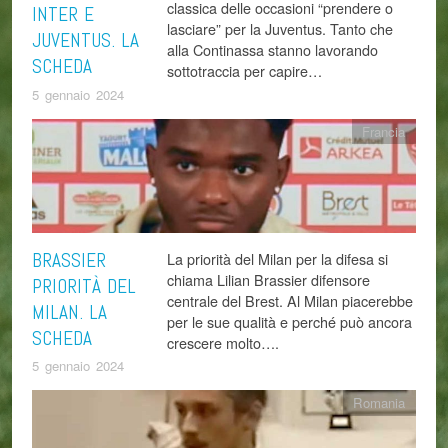
classica delle occasioni “prendere o
INTER E
lasciare” per la Juventus. Tanto che
JUVENTUS. LA
alla Continassa stanno lavorando
SCHEDA
sottotraccia per capire…
5 gennaio 2024
Francia
BRASSIER
La priorità del Milan per la difesa si
chiama Lilian Brassier difensore
PRIORITÀ DEL
centrale del Brest. Al Milan piacerebbe
MILAN. LA
per le sue qualità e perché può ancora
SCHEDA
crescere molto….
5 gennaio 2024
Romania