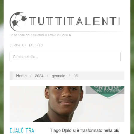
Le schede dei calciatori in arrivo in Serie A
CERCA UN TALENTO
Home
/
2024
/
gennaio
/
05
Guinea
,
Portogallo
DJALÒ TRA
Tiago Djalò si è trasformato nella più