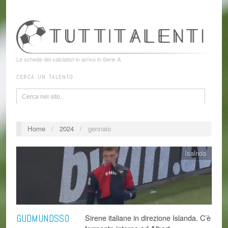
Le schede dei calciatori in arrivo in Serie A
CERCA UN TALENTO
Home
/
2024
/
gennaio
Isalnda
GUDMUNDSSO
Sirene italiane in direzione Islanda. C’è