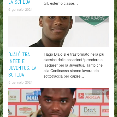
LA SCHEDA
Gil, esterno classe…
9 gennaio 2024
Guinea
,
Portogallo
DJALÒ TRA
Tiago Djalò si è trasformato nella più
classica delle occasioni “prendere o
INTER E
lasciare” per la Juventus. Tanto che
JUVENTUS. LA
alla Continassa stanno lavorando
SCHEDA
sottotraccia per capire…
5 gennaio 2024
Francia