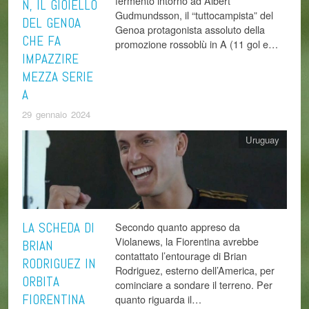
fermento intorno ad Albert
N, IL GIOIELLO
Gudmundsson, il “tuttocampista” del
DEL GENOA
Genoa protagonista assoluto della
CHE FA
promozione rossoblù in A (11 gol e…
IMPAZZIRE
MEZZA SERIE
A
29 gennaio 2024
Uruguay
LA SCHEDA DI
Secondo quanto appreso da
Violanews, la Fiorentina avrebbe
BRIAN
contattato l’entourage di Brian
RODRIGUEZ IN
Rodriguez, esterno dell’America, per
ORBITA
cominciare a sondare il terreno. Per
FIORENTINA
quanto riguarda il…