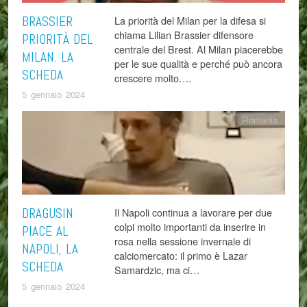
BRASSIER
La priorità del Milan per la difesa si
chiama Lilian Brassier difensore
PRIORITÀ DEL
centrale del Brest. Al Milan piacerebbe
MILAN. LA
per le sue qualità e perché può ancora
SCHEDA
crescere molto….
5 gennaio 2024
Romania
DRAGUSIN
Il Napoli continua a lavorare per due
colpi molto importanti da inserire in
PIACE AL
rosa nella sessione invernale di
NAPOLI, LA
calciomercato: il primo è Lazar
SCHEDA
Samardzic, ma ci…
5 gennaio 2024