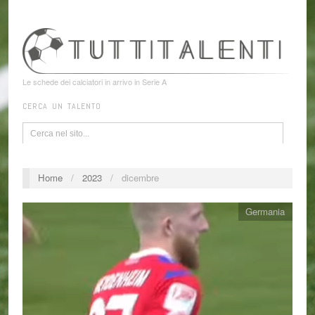
Le schede dei calciatori in arrivo in Serie A
CERCA UN TALENTO
Home
/
2023
/
dicembre
Germania