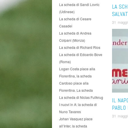
La scheda di Sandi Lovric
LA SCH
(Udinese)
SALVAT
La scheda di Cesare
31 maggi
Casadei
La scheda di Andrea
Colpani (Monza)
La scheda di Richard Rios
La scheda di Edoardo Bove
(Roma)
Logan Costa piace alla
Fiorentina, la scheda
Cardoso piace alla
Fiorentina. La scheda
La scheda di Niclas Fullkrug
IL NAP
I nuovi in A: la scheda di
PABLO 
Nuno Tavares
31 maggi
Johan Vasquez piace
all’Inter, la scheda