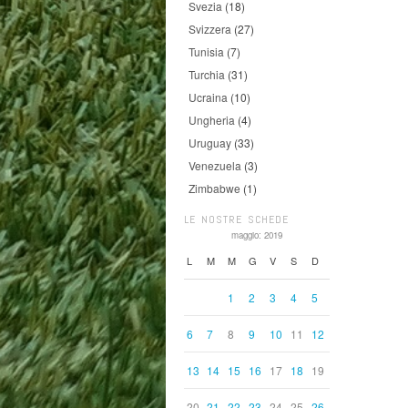
Svezia
(18)
Svizzera
(27)
Tunisia
(7)
Turchia
(31)
Ucraina
(10)
Ungheria
(4)
Uruguay
(33)
Venezuela
(3)
Zimbabwe
(1)
LE NOSTRE SCHEDE
maggio: 2019
L
M
M
G
V
S
D
1
2
3
4
5
6
7
8
9
10
11
12
13
14
15
16
17
18
19
20
21
22
23
24
25
26