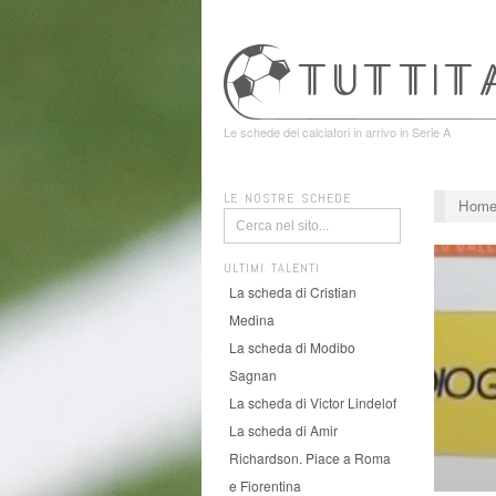
Le schede dei calciatori in arrivo in Serie A
LE NOSTRE SCHEDE
Hom
ULTIMI TALENTI
La scheda di Cristian
Medina
La scheda di Modibo
Sagnan
La scheda di Victor Lindelof
La scheda di Amir
Richardson. Piace a Roma
e Fiorentina