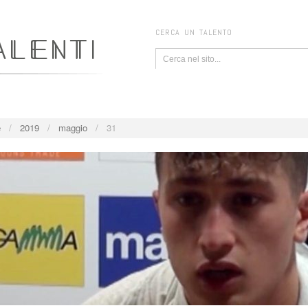
CERCA UN TALENTO
e
/
2019
/
maggio
/
31