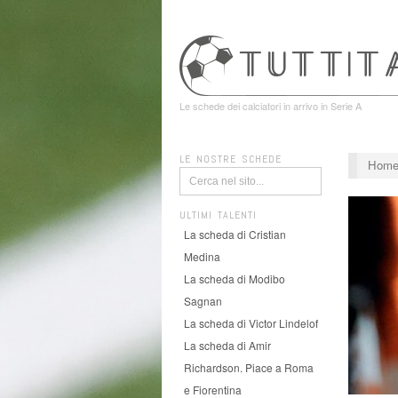
Le schede dei calciatori in arrivo in Serie A
LE NOSTRE SCHEDE
Hom
ULTIMI TALENTI
La scheda di Cristian
Medina
La scheda di Modibo
Sagnan
La scheda di Victor Lindelof
La scheda di Amir
Richardson. Piace a Roma
e Fiorentina