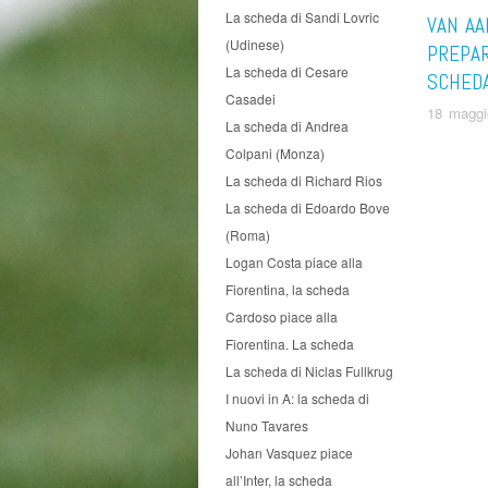
La scheda di Sandi Lovric
VAN AA
(Udinese)
PREPAR
La scheda di Cesare
SCHED
Casadei
18 maggi
La scheda di Andrea
Colpani (Monza)
La scheda di Richard Rios
La scheda di Edoardo Bove
(Roma)
Logan Costa piace alla
Fiorentina, la scheda
Cardoso piace alla
Fiorentina. La scheda
La scheda di Niclas Fullkrug
I nuovi in A: la scheda di
Nuno Tavares
Johan Vasquez piace
all’Inter, la scheda