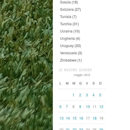
Svezia
(18)
Svizzera
(27)
Tunisia
(7)
Turchia
(31)
Ucraina
(10)
Ungheria
(4)
Uruguay
(33)
Venezuela
(3)
Zimbabwe
(1)
LE NOSTRE SCHEDE
maggio: 2019
L
M
M
G
V
S
D
1
2
3
4
5
6
7
8
9
10
11
12
13
14
15
16
17
18
19
20
21
22
23
24
25
26