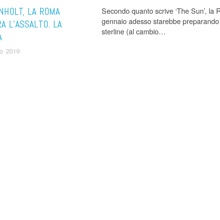
NHOLT, LA ROMA
Secondo quanto scrive ‘The Sun’, la 
gennaio adesso starebbe preparando un
A L’ASSALTO. LA
sterline (al cambio…
A
o 2019