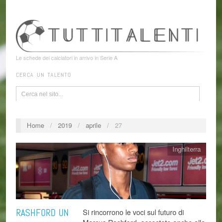
Le schede dei calciatori in arrivo in Serie A
CERCA UN TALENTO
Home
/
2019
/
aprile
/
27
Inghilterra
RASHFORD UN
Si rincorrono le voci sul futuro di