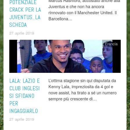
Marcus Rashford, accostato anche alla
POTENZIALE
Juventus e che non ha ancora
CRACK PER LA
rinnovato con il Manchester United. Il
JUVENTUS. LA
Barcellona…
SCHEDA
27 aprile 2019
Francia
LALA: LAZIO E
L’ottima stagione sin qui disputata da
Kenny Lala, impreziosita da 4 gol e
CLUB INGLESI
nove assist, ha tirato a sé un numero
SI SFIDANO
sempre più crescente di…
PER
INGAGGIARLO
27 aprile 2019