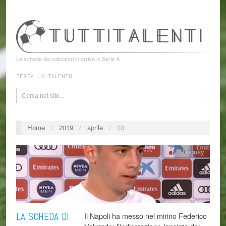
Le schede dei calciatori in arrivo in Serie A
CERCA UN TALENTO
Home
/
2019
/
aprile
/
03
Uruguay
LA SCHEDA DI
Il Napoli ha messo nel mirino Federico