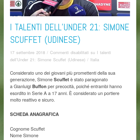
I TALENTI DELL’UNDER 21: SIMONE
SCUFFET (UDINESE)
17 settembre 2018
/
Commenti disabilitati
su I talenti
dell’Under 21: Simone Scuffet (Udinese)
/
Italia
Considerato uno dei giovani più promettenti della sua
generazione, Simone
è stato paragonato
Scuffet
a Gianluigi
per precocità, poiché entrambi hanno
Buffon
esordito in Serie A a 17 anni. È considerato un portiere
molto reattivo e sicuro.
SCHEDA ANAGRAFICA
Cognome Scuffet
Nome Simone