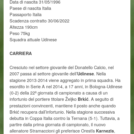
Data di nascita 31/05/1996
Paese di nascita Italia
Passaporto Italia
Scadenza contratto 30/06/2022
Altezza 190cm
Peso 75kg
Squadra attuale Udinese
CARRIERA
Cresciuto nel settore giovanile del Donatello Calcio, nel
2007 passa al settore giovanile dell’
. Nella
Udinese
stagione 2013-2014 viene aggregato in prima squadra. Ha
esordito in Serie A nel 2014, a 17 anni, in Bologna-Udinese
(0-2) della 22ª giornata di campionato a causa di un
infortunio del portiere titolare Željko
. A seguito di
Brkić
prestazioni convincenti, mantiene il posto anche quando
Brkić recupera dall’infortunio. Nella stagione successiva
debutta in Coppa Italia contro la Ternana (5-1). Tuttavia, a
partire dalla prima giornata di campionato, il nuovo
allenatore Stramaccioni gli preferisce Orestīs
,
Karnezīs