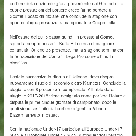
portiere della nazionale greca proveniente dal Granada. Le
buone prestazioni del portiere greco fanno perdere a
Scuffet il posto da titolare, che conclude la stagione con
appena cinque presenze tra campionato e Coppa Italia.
Nell’estate del 2015 passa quindi in prestito al
,
Como
squadra neopromossa in Serie B in cerca di maggiore
continuità. Ottiene 35 presenze, ma la stagione termina con
la retrocessione del Como in Lega Pro come ultimo in
classifica.
L’estate successiva fa ritorno all’Udinese, dove ricopre
nuovamente il ruolo di secondo dietro Karnezīs. Conclude la
stagione con 6 presenze in campionato. All’inizio della
stagione 2017-2018 viene designato come portiere titolare e
disputa le prime cinque giornate di campionato, dopo le
quali viene sostituito dal portiere argentino Albano
Bizzarri arrivato in estate.
Con la nazionale Under-17 partecipa all’Europeo Under-17
2013 e al Mondiale Under-17 2013, distinguendosi peraltro