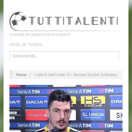
Le schede dei calciatori in arrivo in Serie A
CERCA UN TALENTO
Home
/
I talenti dell’Under 21: Simone Scuffet (Udinese)