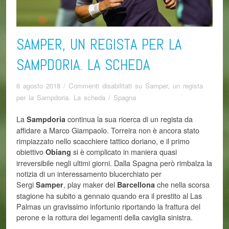
SAMPER, UN REGISTA PER LA
SAMPDORIA. LA SCHEDA
6 agosto 2018
/
Commenti disabilitati
su Samper, un regista
per la Sampdoria. La scheda
/
Spagna
La
continua la sua ricerca di un regista da
Sampdoria
affidare a Marco Giampaolo. Torreira non è ancora stato
rimpiazzato nello scacchiere tattico doriano, e il primo
obiettivo
si è complicato in maniera quasi
Obiang
irreversibile negli ultimi giorni. Dalla Spagna però rimbalza la
notizia di un interessamento blucerchiato per
Sergi
, play maker del
che nella scorsa
Samper
Barcellona
stagione ha subito a gennaio quando era il prestito al Las
Palmas un gravissimo infortunio riportando la frattura del
perone e la rottura dei legamenti della caviglia sinistra.