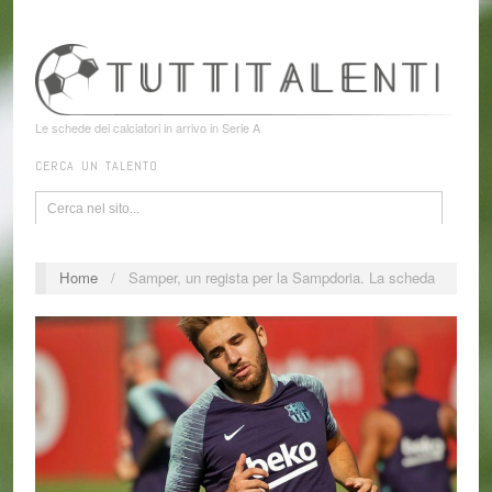
Le schede dei calciatori in arrivo in Serie A
CERCA UN TALENTO
Home
/
Samper, un regista per la Sampdoria. La scheda