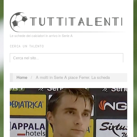
Le schede dei calciatori in arrivo in Serie A
CERCA UN TALENTO
Home
/
A molti in Serie A piace Ferrer. La scheda