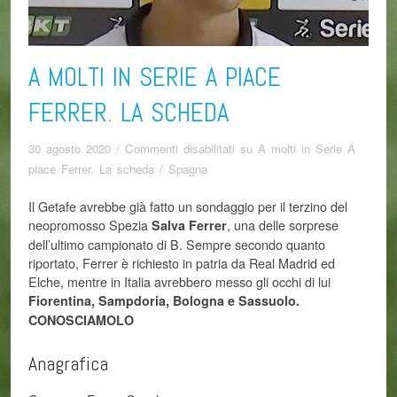
A MOLTI IN SERIE A PIACE
FERRER. LA SCHEDA
30 agosto 2020
/
Commenti disabilitati
su A molti in Serie A
piace Ferrer. La scheda
/
Spagna
Il Getafe avrebbe già fatto un sondaggio per il terzino del
neopromosso Spezia
, una delle sorprese
Salva Ferrer
dell’ultimo campionato di B. Sempre secondo quanto
riportato, Ferrer è richiesto in patria da Real Madrid ed
Elche, mentre in Italia avrebbero messo gli occhi di lui
Fiorentina, Sampdoria, Bologna e Sassuolo.
CONOSCIAMOLO
Anagrafica