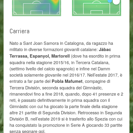
Carriera
Nato a Sant Joan Samora in Catalogna, da ragazzo ha
militato in diverse formazioni giovanili catalane:
Jàbac
(dove ha esordito in prima
Terrassa, Espanyol, Martorell
squadra nella stagione 2015/16, in Tercera Catalana,
(settimo livello del calcio spagnolo) e infine nel Damm
società solamente giovanile nel 2016/17. Nell’estate 2017, è
entrato a far parte del
, compagine di
Pobla Mafumet
Tercera División, seconda squadra del Gimnàstic,
rimanendovi fino a fine 2018, quando, dopo 41 presenze e 2
reti, è passato definitivamente in prima squadra con il
Gimnàstic con cui ha giocato la parte finale della stagione
altre 21 partite di Segunda Division. Retrocesso in Segunda
División B, nell’estate 2019 si è trasferito allo Spezia con cui
ha conquistato la promozione in Serie A giocando 33 partite
senza segnare gol.