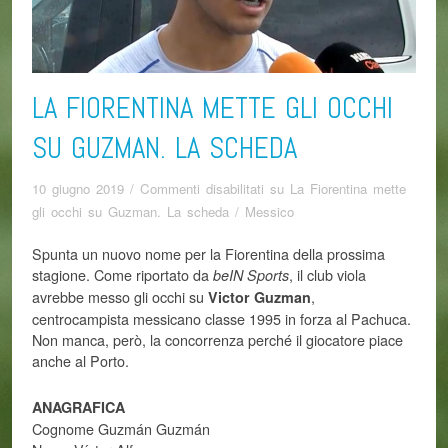
LA FIORENTINA METTE GLI OCCHI
SU GUZMAN. LA SCHEDA
10 giugno 2019
/
Commenti disabilitati
su La Fiorentina mette
gli occhi su Guzman. La scheda
/
Messico
Spunta un nuovo nome per la Fiorentina della prossima
stagione. Come riportato da
, il club viola
beIN Sports
avrebbe messo gli occhi su
,
Victor Guzman
centrocampista messicano classe 1995 in forza al Pachuca.
Non manca, però, la concorrenza perché il giocatore piace
anche al Porto.
ANAGRAFICA
Cognome Guzmán Guzmán