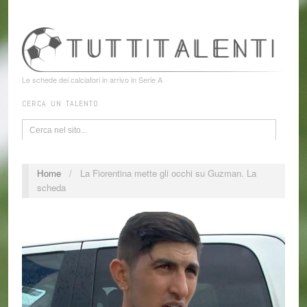
Le schede dei calciatori in arrivo in Serie A
CERCA UN TALENTO
Home
/
La Fiorentina mette gli occhi su Guzman. La
scheda