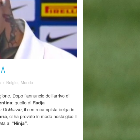
DA
a
/
Belgio
,
Mondo
gione. Dopo l’annuncio dell’arrivo di
: quello di
entina
Radja
, il centrocampista belga in
a Di Marzio
, ci ha provato in modo nostalgico il
ria
ata al
.
“Ninja”