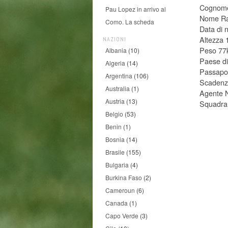
Cognome
Pau Lopez in arrivo al
Nome Ra
Como. La scheda
Data di 
Altezza
NAZIONI
Peso 77
Albania
(10)
Paese di
Algeria
(14)
Passapor
Argentina
(106)
Scadenza
Australia
(1)
Agente 
Austria
(13)
Squadra 
Belgio
(53)
Benin
(1)
Bosnia
(14)
Brasile
(155)
Bulgaria
(4)
Burkina Faso
(2)
Cameroun
(6)
Canada
(1)
Capo Verde
(3)