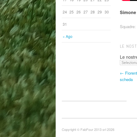
Simone 
24
25
26
27
28
29
30
31
Squadre:
« Ago
LE NOS
Le nostr
← Fiorent
scheda
Copyright © FabFour 2013 srl 2026