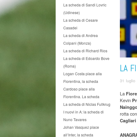
La scheda di Sandi Lovric
(Udinese)
La scheda di Cesare
Casadei
La scheda di Andrea
Colpani (Monza)
La scheda di Richard Rios
La scheda di Edoardo Bove
LA F
(Roma)
Logan Costa piace alla
31 luglio
Fiorentina, la scheda
Cardoso piace alla
La
Fiore
Fiorentina. La scheda
Kevin
Pr
La scheda di Niclas Fullkrug
Nainggo
I nuovi in A: la scheda di
rotta con
Nuno Tavares
Cagliari
Johan Vasquez piace
ANAGRA
all’Inter, la scheda