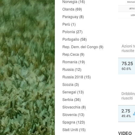
Norvegia
(16)
Olanda
(69)
Paraguay
(8)
Perù
(1)
Polonia
(27)
Portogallo
(58)
Rep. Dem. del Congo
(9)
Rep.Ceca
(9)
Romania
(19)
Russia
(12)
Russia 2018
(15)
Scozia
(3)
Senegal
(13)
Serbia
(36)
Slovacchia
(8)
Slovenia
(13)
Spagna
(123)
Stati Uniti
(15)
VIDEO