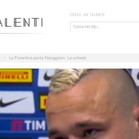
CERCA UN TALENTO
e
/
La Fiorentina punta Nainggolan. La scheda