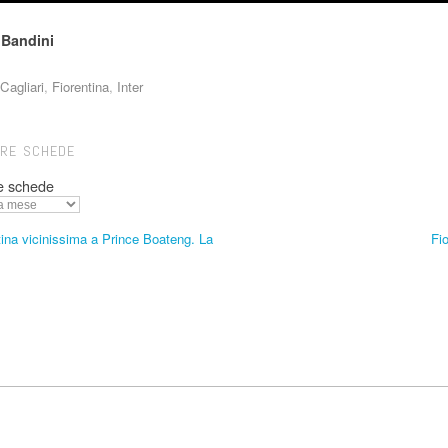
Bandini
Cagliari
,
Fiorentina
,
Inter
TRE SCHEDE
e schede
ina vicinissima a Prince Boateng. La
Fi