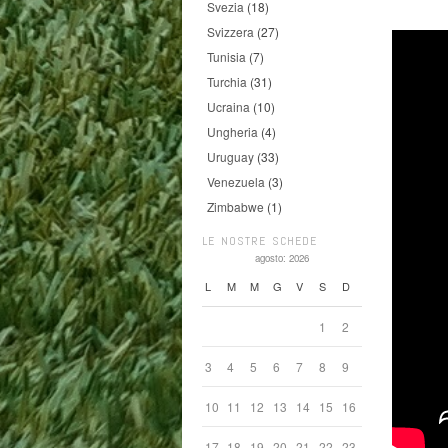
Svezia
(18)
Svizzera
(27)
Tunisia
(7)
Turchia
(31)
Ucraina
(10)
Ungheria
(4)
Uruguay
(33)
Venezuela
(3)
Zimbabwe
(1)
LE NOSTRE SCHEDE
agosto: 2026
L
M
M
G
V
S
D
1
2
3
4
5
6
7
8
9
10
11
12
13
14
15
16
17
18
19
20
21
22
23