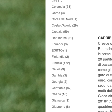
Cile
(10)
Colombia
(33)
Corea
(3)
Corea del Nord
(1)
Costa d'Avorio
(29)
Croazia
(59)
CARRIE
Danimarca
(31)
Cresce ca
Ecuador
(3)
Beerscho
EGITTO
(1)
le prime
Finlandia
(2)
20 partit
Francia
(172)
di passar
Galles
(3)
come gioc
gare di 
Gambia
(3)
euro, con
Georgia
(2)
seconda p
Germania
(87)
metà del 
Ghana
(16)
Gioca alt
Giamaica
(3)
2016/17. 
quadrienn
Giappone
(8)
con esclu