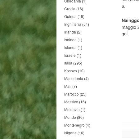
Giordania
(1)
6.
Grecia
(16)
Guinea
(15)
Nainggo
Inghilterra
(54)
maggio 2
Irlanda
(2)
gol.
Isalnda
(1)
Islanda
(1)
Israele
(1)
Italia
(295)
Kosovo
(10)
Macedonia
(4)
Mali
(7)
Marocco
(25)
Messico
(16)
Moldavia
(1)
Mondo
(86)
Montenegro
(4)
Nigeria
(16)