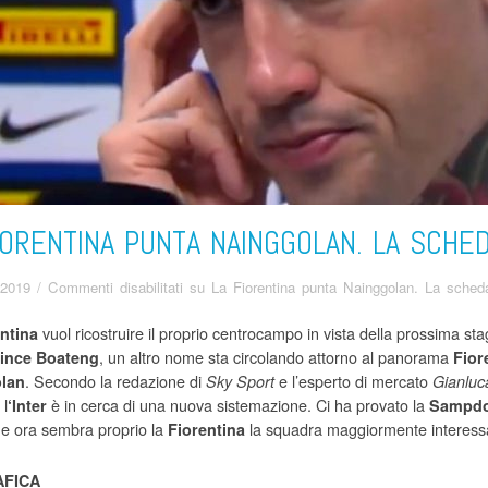
IORENTINA PUNTA NAINGGOLAN. LA SCHE
 2019
/
Commenti disabilitati
su La Fiorentina punta Nainggolan. La sched
vuol ricostruire il proprio centrocampo in vista della prossima sta
ntina
, un altro nome sta circolando attorno al panorama
ince
Boateng
Fior
. Secondo la redazione di
e l’esperto di mercato
lan
Sky Sport
Gianluc
 l
è in cerca di una nuova sistemazione. Ci ha provato la
‘Inter
Sampdo
e ora sembra proprio la
la squadra maggiormente interess
Fiorentina
FICA