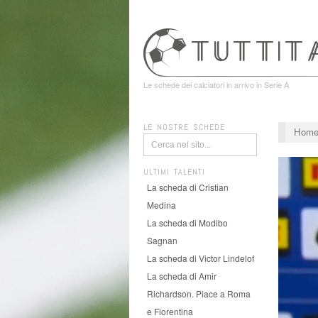
Le schede dei calciatori in arrivo in Serie A
LE NOSTRE SCHEDE
Hom
ULTIMI TALENTI
La scheda di Cristian
Medina
La scheda di Modibo
Sagnan
La scheda di Victor Lindelof
La scheda di Amir
Richardson. Piace a Roma
e Fiorentina