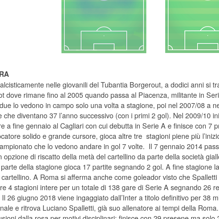
RA
lcisticamente nelle giovanili del Tubantia Borgerout, a dodici anni si tr
t dove rimane fino al 2005 quando passa al Piacenza, militante in Seri
 due lo vedono in campo solo una volta a stagione, poi nel 2007/08 a n
e che diventano 37 l’anno successivo (con i primi 2 gol). Nel 2009/10 in
e a fine gennaio al Cagliari con cui debutta in Serie A e finisce con 7 p
atore solido e grande cursore, gioca altre tre stagioni piene più l’inizi
campionato che lo vedono andare in gol 7 volte. Il 7 gennaio 2014 passa 
 opzione di riscatto della metà del cartellino da parte della società giall
arte della stagione gioca 17 partite segnando 2 gol. A fine stagione la R
cartellino. A Roma si afferma anche come goleador visto che Spalletti lo
re 4 stagioni intere per un totale di 138 gare di Serie A segnando 26 re
Il 26 giugno 2018 viene ingaggiato dall’Inter a titolo definitivo per 38 mi
ale e ritrova Luciano Spalletti, già suo allenatore ai tempi della Roma.
sioni dalla rosa per motivi disciplinari: finisce con 29 presene ma solo 