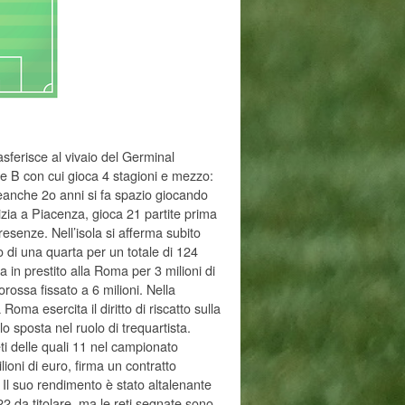
asferisce al vivaio del Germinal
e B con cui gioca 4 stagioni e mezzo:
eanche 2o anni si fa spazio giocando
izia a Piacenza, gioca 21 partite prima
resenze. Nell’isola si afferma subito
o di una quarta per un totale di 124
in prestito alla Roma per 3 milioni di
orossa fissato a 6 milioni. Nella
oma esercita il diritto di riscatto sulla
 sposta nel ruolo di trequartista.
ti delle quali 11 nel campionato
lioni di euro, firma un contratto
 Il suo rendimento è stato altalenante
22 da titolare, ma le reti segnate sono