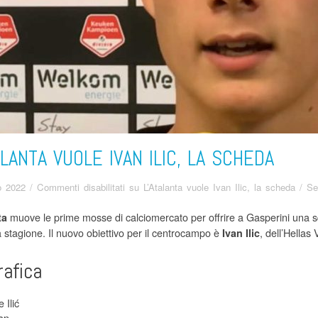
ALANTA VUOLE IVAN ILIC, LA SCHEDA
o 2022
/
Commenti disabilitati
su L’Atalanta vuole Ivan Ilic, la scheda
/
Se
muove le prime mosse di calciomercato per offrire a Gasperini una sq
ta
 stagione. Il nuovo obiettivo per il centrocampo è
, dell’Hell
Ivan Ilic
rafica
Ilić
an