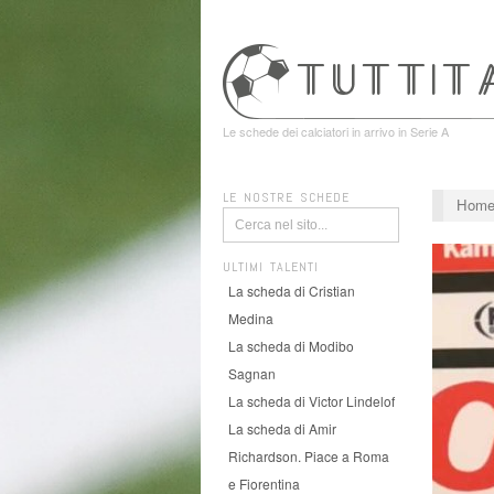
Le schede dei calciatori in arrivo in Serie A
LE NOSTRE SCHEDE
Hom
ULTIMI TALENTI
La scheda di Cristian
Medina
La scheda di Modibo
Sagnan
La scheda di Victor Lindelof
La scheda di Amir
Richardson. Piace a Roma
e Fiorentina