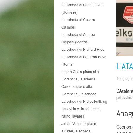
La scheda di Sandi Lovric
(Udinese)
La scheda di Cesare
Casadei
La scheda di Andrea
Colpani (Monza)
La scheda di Richard Rios
La scheda di Edoardo Bove
L’AT
(Roma)
Logan Costa piace alla
10 giugn
Fiorentina, la scheda
Cardoso piace alla
L’
Atalan
Fiorentina. La scheda
prossima
La scheda di Niclas Fullkrug
I nuovi in A: la scheda di
Anag
Nuno Tavares
Johan Vasquez piace
Cognome 
all’Inter, la scheda
Nome Iv