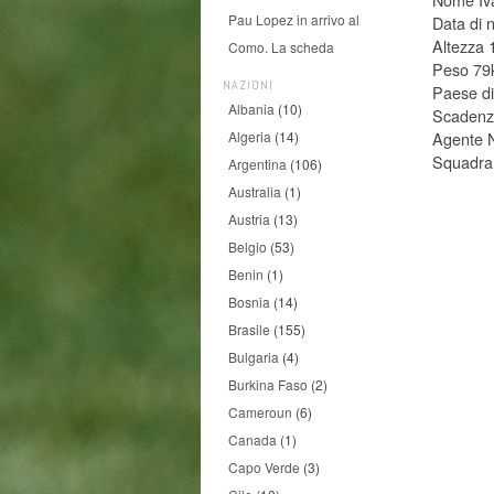
Pau Lopez in arrivo al
Data di 
Altezza
Como. La scheda
Peso 79
NAZIONI
Paese di
Albania
(10)
Scadenza
Agente 
Algeria
(14)
Squadra 
Argentina
(106)
Australia
(1)
Austria
(13)
Belgio
(53)
Benin
(1)
Bosnia
(14)
Brasile
(155)
Bulgaria
(4)
Burkina Faso
(2)
Cameroun
(6)
Canada
(1)
Capo Verde
(3)