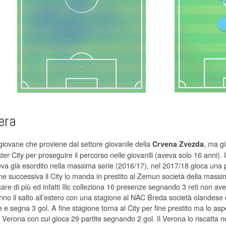
era
 giovane che proviene dal settore giovanile della
, ma gi
Crvena Zvezda
r City per proseguire il percorso nelle giovanili (aveva solo 16 anni). Il C
va già esordito nella massima serie (2016/17), nel 2017/18 gioca una p
one successiva il City lo manda in prestito al Zemun società della mass
ocare di più ed infatti Ilic colleziona 16 presenze segnando 3 reti non 
nno il salto all’estero con una stagione al NAC Breda società olandese d
e e segna 3 gol. A fine stagione torna al City per fine prestito ma lo asp
s Verona con cui gioca 29 partite segnando 2 gol. Il Verona lo riscatta n