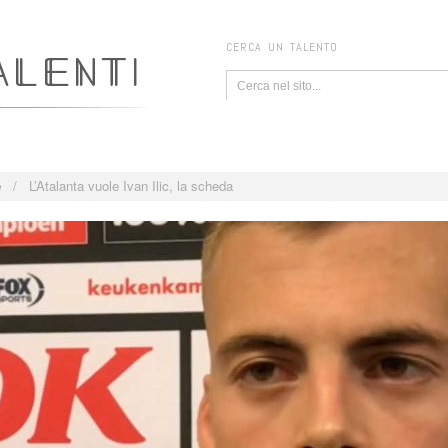
CERCA UN TALENTO
e
/
L’Atalanta vuole Ivan Ilic, la scheda