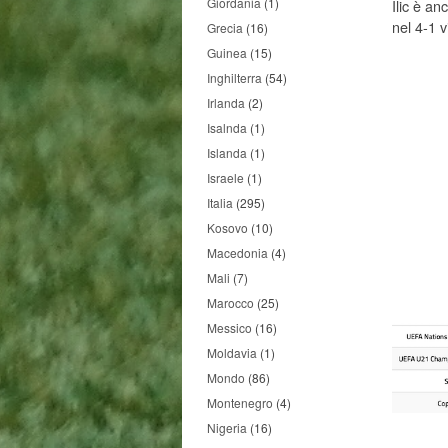
Giordania
(1)
Ilic è a
nel 4-1 v
Grecia
(16)
Guinea
(15)
Inghilterra
(54)
Irlanda
(2)
Isalnda
(1)
Islanda
(1)
Israele
(1)
Italia
(295)
Kosovo
(10)
Macedonia
(4)
Mali
(7)
Marocco
(25)
Messico
(16)
Moldavia
(1)
Mondo
(86)
Montenegro
(4)
Nigeria
(16)