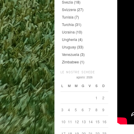
Svezia
(18)
Svizzera
(27)
Tunisia
(7)
Turchia
(31)
Ucraina
(10)
Ungheria
(4)
Uruguay
(33)
Venezuela
(3)
Zimbabwe
(1)
LE NOSTRE SCHEDE
agosto: 2026
L
M
M
G
V
S
D
1
2
3
4
5
6
7
8
9
10
11
12
13
14
15
16
17
18
19
20
21
22
23