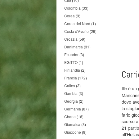
Cile
(10)
Colombia
(33)
Corea
(3)
Corea del Nord
(1)
Costa d'Avorio
(29)
Croazia
(59)
Danimarca
(31)
Ecuador
(3)
EGITTO
(1)
Finlandia
(2)
Carri
Francia
(172)
Galles
(3)
Ilic è un
Gambia
(3)
Mancheste
Georgia
(2)
dove ave
la stagi
Germania
(87)
farlo gi
Ghana
(16)
scorso a
Giamaica
(3)
21 partit
Giappone
(8)
all’Hella