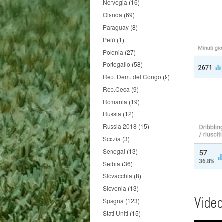
Norvegia
(16)
Olanda
(69)
Paraguay
(8)
Perù
(1)
Polonia
(27)
Portogallo
(58)
Rep. Dem. del Congo
(9)
Rep.Ceca
(9)
Romania
(19)
Russia
(12)
Russia 2018
(15)
Scozia
(3)
Senegal
(13)
Serbia
(36)
Slovacchia
(8)
Slovenia
(13)
Vide
Spagna
(123)
Stati Uniti
(15)