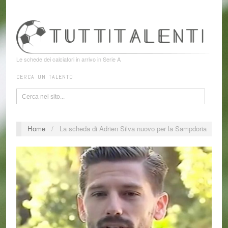
Le schede dei calciatori in arrivo in Serie A
CERCA UN TALENTO
Home
/
La scheda di Adrien Silva nuovo per la Sampdoria