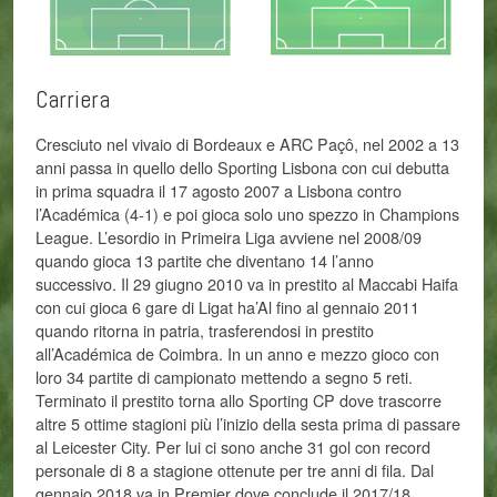
Carriera
Cresciuto nel vivaio di Bordeaux e ARC Paçô, nel 2002 a 13
anni passa in quello dello Sporting Lisbona con cui debutta
in prima squadra il 17 agosto 2007 a Lisbona contro
l’Académica (4-1) e poi gioca solo uno spezzo in Champions
League. L’esordio in Primeira Liga avviene nel 2008/09
quando gioca 13 partite che diventano 14 l’anno
successivo. Il 29 giugno 2010 va in prestito al Maccabi Haifa
con cui gioca 6 gare di Ligat ha’Al fino al gennaio 2011
quando ritorna in patria, trasferendosi in prestito
all’Académica de Coimbra. In un anno e mezzo gioco con
loro 34 partite di campionato mettendo a segno 5 reti.
Terminato il prestito torna allo Sporting CP dove trascorre
altre 5 ottime stagioni più l’inizio della sesta prima di passare
al Leicester City. Per lui ci sono anche 31 gol con record
personale di 8 a stagione ottenute per tre anni di fila. Dal
gennaio 2018 va in Premier dove conclude il 2017/18