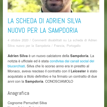
LA SCHEDA DI ADRIEN SILVA
NUOVO PER LA SAMPDORIA
4 ottobre 2020
/
Commenti disabilitati
su La scheda di Adrien
Silva nuovo per la Sampdoria
/
Francia
,
Portogallo
è un nuovo calciatore della
. La
Adrien Silva
Sampdoria
notizia è ufficiale ed è stata
condivisa dai canali social dei
blucerchiati
. Silva che lo scorso anno era in prestito al
Monaco, aveva rescisso il contratto con il
è stato
Leicester
acquistato a titolo definitivo e ha firmato un contratto di due
anni con la
. CONOSCIAMOLO
Sampdoria
Anagrafica
Cognome Perruchet Silva