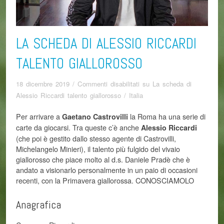
LA SCHEDA DI ALESSIO RICCARDI
TALENTO GIALLOROSSO
18 dicembre 2019
/
Commenti disabilitati
su La scheda di
Alessio Riccardi talento giallorosso
/
Italia
Per arrivare a
la Roma ha una serie di
Gaetano Castrovilli
carte da giocarsi. Tra queste c’è anche
Alessio Riccardi
(che poi è gestito dallo stesso agente di Castrovilli,
Michelangelo Minieri), il talento più fulgido del vivaio
giallorosso che piace molto al d.s. Daniele Pradè che è
andato a visionarlo personalmente in un paio di occasioni
recenti, con la Primavera giallorossa. CONOSCIAMOLO
Anagrafica