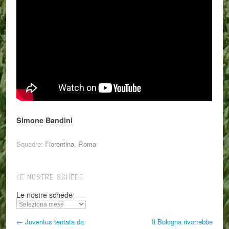
Simone Bandini
Squadre:
Fiorentina
,
Roma
LE NOSTRE SCHEDE
Le nostre schede
← Juventus tentata da
Il Bologna rivorrebbe