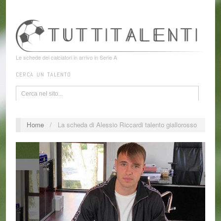
Le schede dei calciatori in arrivo in Serie A
CERCA UN TALENTO
Home
/
La scheda di Alessio Riccardi talento giallorosso