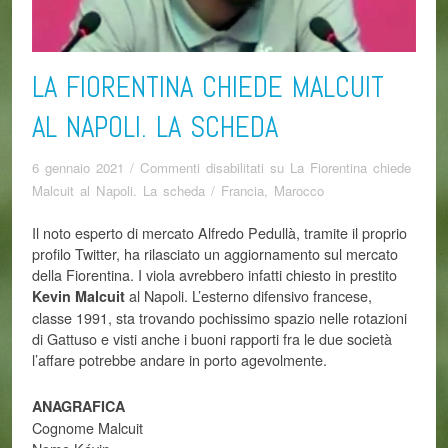
LA FIORENTINA CHIEDE MALCUIT
AL NAPOLI. LA SCHEDA
6 gennaio 2021
/
Commenti disabilitati
su La Fiorentina chiede
Malcuit al Napoli. La scheda
/
Francia
,
Marocco
Il noto esperto di mercato Alfredo Pedullà, tramite il proprio
profilo Twitter, ha rilasciato un aggiornamento sul mercato
della Fiorentina. I viola avrebbero infatti chiesto in prestito
al Napoli. L’esterno difensivo francese,
Kevin Malcuit
classe 1991, sta trovando pochissimo spazio nelle rotazioni
di Gattuso e visti anche i buoni rapporti fra le due società
l’affare potrebbe andare in porto agevolmente.
ANAGRAFICA
Cognome Malcuit