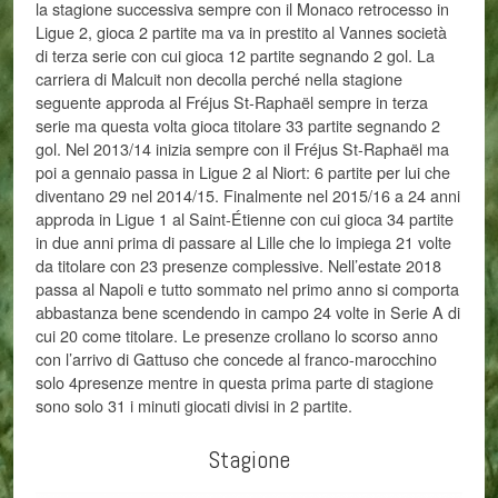
la stagione successiva sempre con il Monaco retrocesso in
Ligue 2, gioca 2 partite ma va in prestito al Vannes società
di terza serie con cui gioca 12 partite segnando 2 gol. La
carriera di Malcuit non decolla perché nella stagione
seguente approda al Fréjus St-Raphaël sempre in terza
serie ma questa volta gioca titolare 33 partite segnando 2
gol. Nel 2013/14 inizia sempre con il Fréjus St-Raphaël ma
poi a gennaio passa in Ligue 2 al Niort: 6 partite per lui che
diventano 29 nel 2014/15. Finalmente nel 2015/16 a 24 anni
approda in Ligue 1 al Saint-Étienne con cui gioca 34 partite
in due anni prima di passare al Lille che lo impiega 21 volte
da titolare con 23 presenze complessive. Nell’estate 2018
passa al Napoli e tutto sommato nel primo anno si comporta
abbastanza bene scendendo in campo 24 volte in Serie A di
cui 20 come titolare. Le presenze crollano lo scorso anno
con l’arrivo di Gattuso che concede al franco-marocchino
solo 4presenze mentre in questa prima parte di stagione
sono solo 31 i minuti giocati divisi in 2 partite.
Stagione