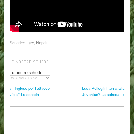
Squadre:
Inter
,
Napoli
LE NOSTRE SCHEDE
Le nostre schede
← Inglese per l’attacco
Luca Pellegrini torna alla
viola? La scheda
Juventus? La scheda →