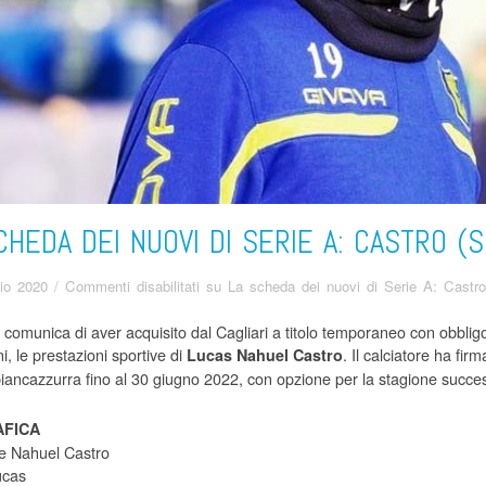
CHEDA DEI NUOVI DI SERIE A: CASTRO (S
aio 2020
/
Commenti disabilitati
su La scheda dei nuovi di Serie A: Castr
comunica di aver acquisito dal Cagliari a titolo temporaneo con obbligo d
i, le prestazioni sportive di
. Il calciatore ha fir
Lucas Nahuel Castro
biancazzurra fino al 30 giugno 2022, con opzione per la stagione succe
FICA
 Nahuel Castro
cas