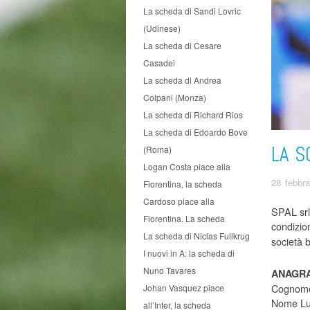
La scheda di Sandi Lovric
(Udinese)
La scheda di Cesare
Casadei
La scheda di Andrea
Colpani (Monza)
La scheda di Richard Rios
La scheda di Edoardo Bove
LA S
(Roma)
Logan Costa piace alla
28 febbr
Fiorentina, la scheda
Cardoso piace alla
SPAL srl 
Fiorentina. La scheda
condizion
La scheda di Niclas Fullkrug
società 
I nuovi in A: la scheda di
Nuno Tavares
ANAGRA
Cognome
Johan Vasquez piace
Nome Lu
all’Inter, la scheda