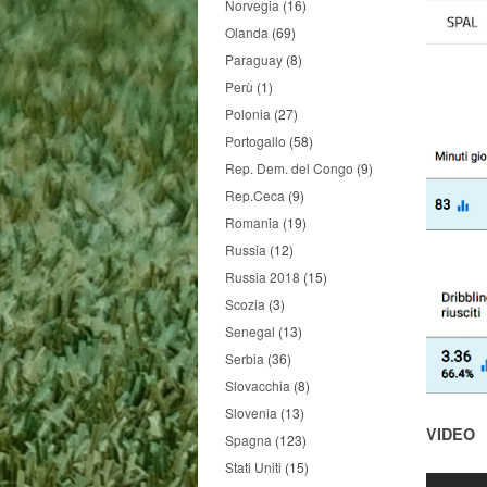
Norvegia
(16)
Olanda
(69)
Paraguay
(8)
Perù
(1)
Polonia
(27)
Portogallo
(58)
Rep. Dem. del Congo
(9)
Rep.Ceca
(9)
Romania
(19)
Russia
(12)
Russia 2018
(15)
Scozia
(3)
Senegal
(13)
Serbia
(36)
Slovacchia
(8)
Slovenia
(13)
VIDEO
Spagna
(123)
Stati Uniti
(15)