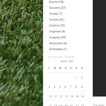
Svezia
(18)
Svizzera
(27)
Tunisia
(7)
Turchia
(31)
Ucraina
(10)
Ungheria
(4)
Uruguay
(33)
Venezuela
(3)
Zimbabwe
(1)
LE NOSTRE SCHEDE
agosto: 2026
L
M
M
G
V
S
D
1
2
3
4
5
6
7
8
9
10
11
12
13
14
15
16
Squadre:
17
18
19
20
21
22
23