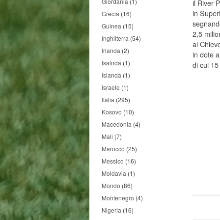
Giordania
(1)
il River 
in Super
Grecia
(16)
segnando 
Guinea
(15)
2,5 milio
Inghilterra
(54)
al Chievo
Irlanda
(2)
in dote 
Isalnda
(1)
di cui 15
Islanda
(1)
Israele
(1)
Italia
(295)
Kosovo
(10)
Macedonia
(4)
Mali
(7)
Marocco
(25)
Messico
(16)
Moldavia
(1)
Mondo
(86)
Montenegro
(4)
Nigeria
(16)