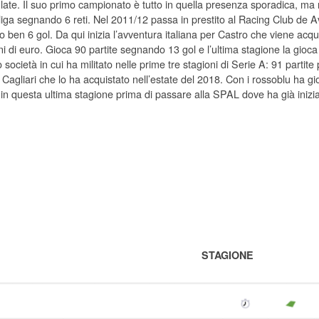
Plate. Il suo primo campionato è tutto in quella presenza sporadica, ma n
liga segnando 6 reti. Nel 2011/12 passa in prestito al Racing Club de A
ben 6 gol. Da qui inizia l’avventura italiana per Castro che viene acquis
ni di euro. Gioca 90 partite segnando 13 gol e l’ultima stagione la gioc
 società in cui ha militato nelle prime tre stagioni di Serie A: 91 partite
a Cagliari che lo ha acquistato nell’estate del 2018. Con i rossoblu ha 
 in questa ultima stagione prima di passare alla SPAL dove ha già inizia
STAGIONE