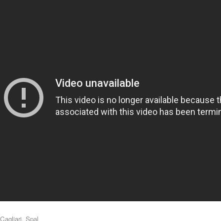
Cagliari
,
Spal