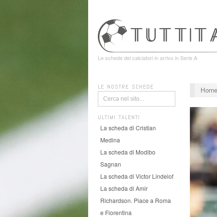
Le schede dei calciatori in arrivo in Serie A
LE NOSTRE SCHEDE
Hom
ULTIMI TALENTI
La scheda di Cristian
Medina
La scheda di Modibo
Sagnan
La scheda di Victor Lindelof
La scheda di Amir
Richardson. Piace a Roma
e Fiorentina