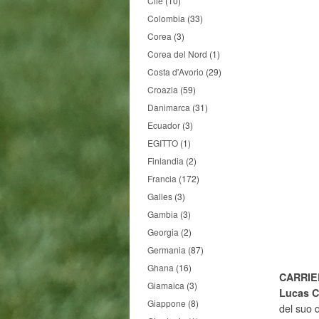
Cile
(10)
Colombia
(33)
Corea
(3)
Corea del Nord
(1)
Costa d'Avorio
(29)
Croazia
(59)
Danimarca
(31)
Ecuador
(3)
EGITTO
(1)
Finlandia
(2)
Francia
(172)
Galles
(3)
Gambia
(3)
Georgia
(2)
Germania
(87)
Ghana
(16)
CARRIE
Giamaica
(3)
Lucas C
Giappone
(8)
del suo 