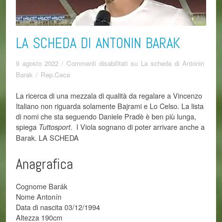
LA SCHEDA DI ANTONIN BARAK
9 agosto 2022
/
Commenti disabilitati
su La scheda di Antonin
Barak
/
Rep.Ceca
La ricerca di una mezzala di qualità da regalare a Vincenzo
Italiano non riguarda solamente Bajrami e Lo Celso. La lista
di nomi che sta seguendo Daniele Pradè è ben più lunga,
spiega
. I Viola sognano di poter arrivare anche a
Tuttosport
Barak. LA SCHEDA
Anagrafica
Cognome Barák
Nome Antonín
Data di nascita 03/12/1994
Altezza 190cm