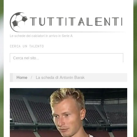
Le schede dei calciatori in arrivo in Serie A
CERCA UN TALENTO
Home
/
La scheda di Antonin Barak