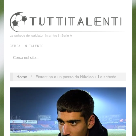
Le schede dei calciatori in arrivo in Serie A
CERCA UN TALENTO
Home
/
Fiorentina a un passo da Nikolaou. La scheda