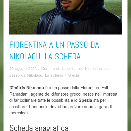
FIORENTINA A UN PASSO DA
NIKOLAOU. LA SCHEDA
29 agosto 2022
/
Commenti disabilitati
su Fiorentina a un
passo da Nikolaou. La scheda
/
Grecia
è a un passo dalla Fiorentina. Fali
Dīmītrīs Nikolaou
Ramadani, agente del difensore greco, riesce nell’impresa
di far collimare tutte le possibilità e lo
sta per
Spezia
accettare. L’annuncio dovrebbe arrivare dopo la gara di
mercoledì.
Scheda anagrafica