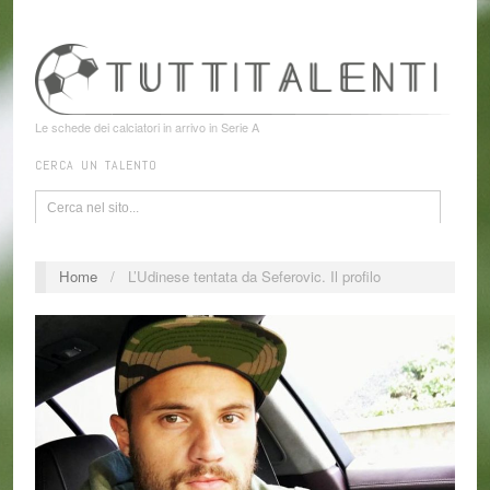
Le schede dei calciatori in arrivo in Serie A
CERCA UN TALENTO
Home
/
L’Udinese tentata da Seferovic. Il profilo