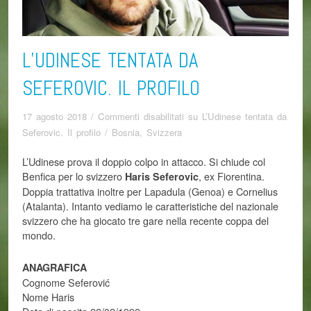
L’UDINESE TENTATA DA
SEFEROVIC. IL PROFILO
17 agosto 2018
/
Commenti disabilitati
su L’Udinese tentata da
Seferovic. Il profilo
/
Bosnia
,
Svizzera
L’Udinese prova il doppio colpo in attacco. Si chiude col
Benfica per lo svizzero
, ex Fiorentina.
Haris Seferovic
Doppia trattativa inoltre per Lapadula (Genoa) e Cornelius
(Atalanta). Intanto vediamo le caratteristiche del nazionale
svizzero che ha giocato tre gare nella recente coppa del
mondo.
ANAGRAFICA
Cognome Seferović
Nome Haris