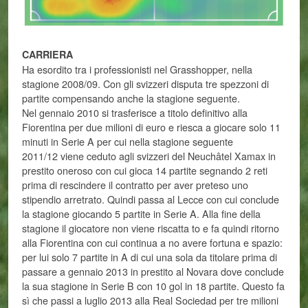
CARRIERA
Ha esordito tra i professionisti nel Grasshopper, nella
stagione 2008/09. Con gli svizzeri disputa tre spezzoni di
partite compensando anche la stagione seguente.
Nel gennaio 2010 si trasferisce a titolo definitivo alla
Fiorentina per due milioni di euro e riesca a giocare solo 11
minuti in Serie A per cui nella stagione seguente
2011/12 viene ceduto agli svizzeri del Neuchâtel Xamax in
prestito oneroso con cui gioca 14 partite segnando 2 reti
prima di rescindere il contratto per aver preteso uno
stipendio arretrato. Quindi passa al Lecce con cui conclude
la stagione giocando 5 partite in Serie A. Alla fine della
stagione il giocatore non viene riscatta to e fa quindi ritorno
alla Fiorentina con cui continua a no avere fortuna e spazio:
per lui solo 7 partite in A di cui una sola da titolare prima di
passare a gennaio 2013 in prestito al Novara dove conclude
la sua stagione in Serie B con 10 gol in 18 partite. Questo fa
sì che passi a luglio 2013 alla Real Sociedad per tre milioni