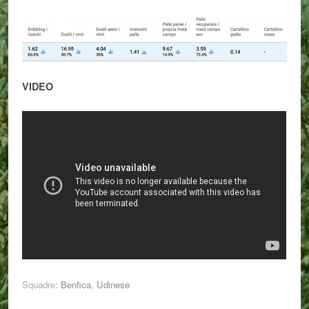
VIDEO
Squadre:
Benfica
,
Udinese