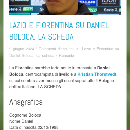
LAZIO E FIORENTINA SU DANIEL
BOLOCA. LA SCHEDA
9 giugno 2024
/
Commenti disabilitati
su Lazio e Fiorentina su
Daniel Boloca. La scheda
/
Romania
La Fiorentina sarebbe fortemente interessata a
Daniel
, centrocampista di livello e a
Boloca
Kristian Thorstvedt
,
su cui sembra aver messo gli occhi soprattutto il Bologna
dell’ex Italiano. LA SCHEDA
Anagrafica
Cognome Boloca
Nome Daniel
Data di nascita 22/12/1998