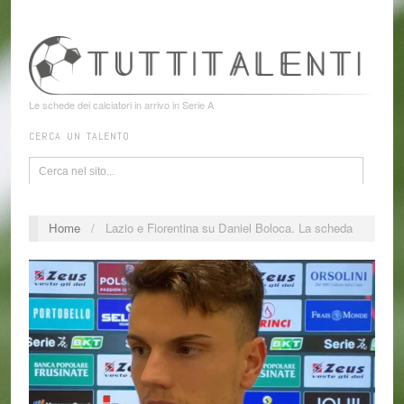
Le schede dei calciatori in arrivo in Serie A
CERCA UN TALENTO
Home
/
Lazio e Fiorentina su Daniel Boloca. La scheda