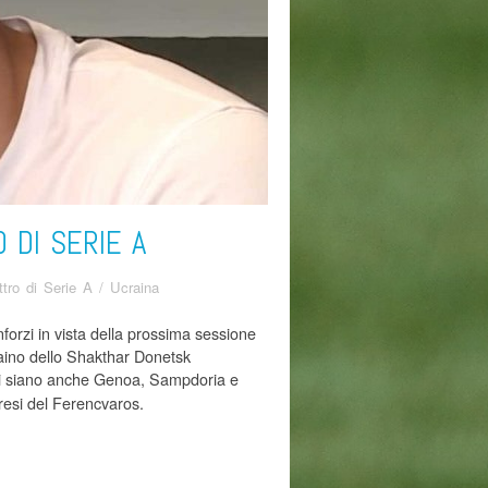
 DI SERIE A
tro di Serie A
/
Ucraina
nforzi in vista della prossima sessione
raino dello Shakthar Donetsk
ci siano anche Genoa, Sampdoria e
resi del Ferencvaros.