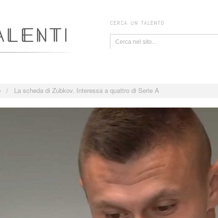
CERCA UN TALENTO
e
/
La scheda di Zubkov. Interessa a quattro di Serie A