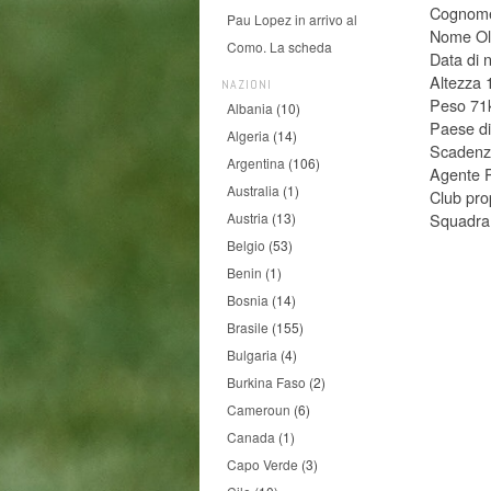
Cognom
Pau Lopez in arrivo al
Nome Ol
Como. La scheda
Data di 
Altezza
NAZIONI
Peso 71
Albania
(10)
Paese di
Algeria
(14)
Scadenza
Argentina
(106)
Agente P
Australia
(1)
Club pro
Squadra 
Austria
(13)
Belgio
(53)
Benin
(1)
Bosnia
(14)
Brasile
(155)
Bulgaria
(4)
Burkina Faso
(2)
Cameroun
(6)
Canada
(1)
Capo Verde
(3)