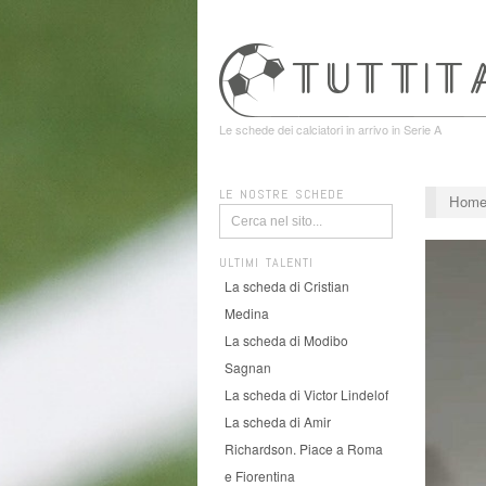
Le schede dei calciatori in arrivo in Serie A
LE NOSTRE SCHEDE
Hom
ULTIMI TALENTI
La scheda di Cristian
Medina
La scheda di Modibo
Sagnan
La scheda di Victor Lindelof
La scheda di Amir
Richardson. Piace a Roma
e Fiorentina