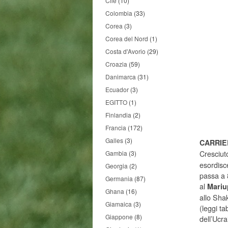
Cile
(10)
Colombia
(33)
Corea
(3)
Corea del Nord
(1)
Costa d'Avorio
(29)
Croazia
(59)
Danimarca
(31)
Ecuador
(3)
EGITTO
(1)
Finlandia
(2)
Francia
(172)
Galles
(3)
CARRIE
Cresciuto
Gambia
(3)
esordisc
Georgia
(2)
passa a 
Germania
(87)
al
Mariu
Ghana
(16)
allo Sha
Giamaica
(3)
(leggi t
Giappone
(8)
dell’Ucr