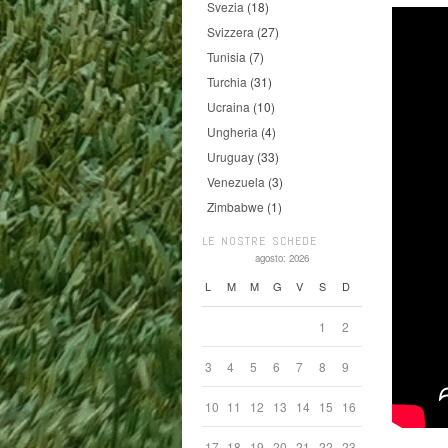
Svezia
(18)
Svizzera
(27)
Tunisia
(7)
Turchia
(31)
Ucraina
(10)
Ungheria
(4)
Uruguay
(33)
Venezuela
(3)
Zimbabwe
(1)
LE NOSTRE SCHEDE
agosto: 2026
L
M
M
G
V
S
D
1
2
3
4
5
6
7
8
9
10
11
12
13
14
15
16
17
18
19
20
21
22
23