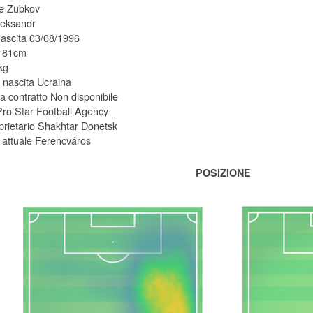
e Zubkov
eksandr
nascita 03/08/1996
 181cm
kg
 nascita Ucraina
 contratto Non disponibile
ro Star Football Agency
prietario Shakhtar Donetsk
attuale Ferencváros
POSIZIONE