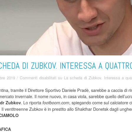
CHEDA DI ZUBKOV. INTERESSA A QUATTRO
bre 2019
/
Commenti disabilitati
su La scheda di Zubkov. Interessa a quat
tina, tramite il Direttore Sportivo Daniele Pradè, sarebbe a caccia di ri
omercato invernale. Il nome nuovo, in casa viola, sarebbe quello dell’uc
. Lo riporta
, spiegando come sul calciatore 
dr Zubkov
footboom.com
 Il ventitreenne Zubkov è in prestito allo Shakthar Donetsk dagli unghe
CIAMOLO
FICA