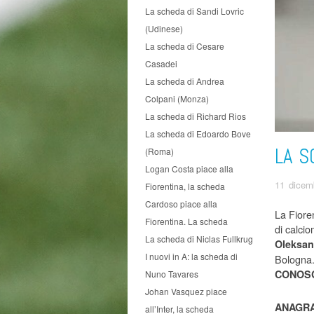
La scheda di Sandi Lovric
(Udinese)
La scheda di Cesare
Casadei
La scheda di Andrea
Colpani (Monza)
La scheda di Richard Rios
La scheda di Edoardo Bove
LA S
(Roma)
Logan Costa piace alla
11 dicem
Fiorentina, la scheda
Cardoso piace alla
La Fioren
Fiorentina. La scheda
di calci
La scheda di Niclas Fullkrug
Oleksan
I nuovi in A: la scheda di
Bologna.
CONOS
Nuno Tavares
Johan Vasquez piace
ANAGRA
all’Inter, la scheda