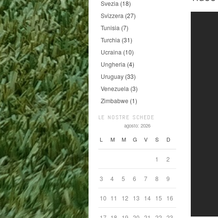
Svezia
(18)
Svizzera
(27)
Tunisia
(7)
Turchia
(31)
Ucraina
(10)
Ungheria
(4)
Uruguay
(33)
Venezuela
(3)
Zimbabwe
(1)
LE NOSTRE SCHEDE
agosto: 2026
L
M
M
G
V
S
D
1
2
3
4
5
6
7
8
9
10
11
12
13
14
15
16
17
18
19
20
21
22
23