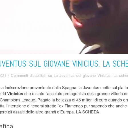
UVENTUS SUL GIOVANE VINICIUS. LA SCH
2021
/
Commenti disabilitati
su La Juventus sul giovane Vinicius. La sche
 indiscrezione proveniente dalla Spagna: la Juventus mette sul piatto 60
drid
che è stato l’assoluto protagonista della grande vittoria de
Vinicius
i Champions League. Pagato la bellezza di 45 milioni di euro quando era
tta l’intenzione di tenersi stretto l’ex Flamengo pur sapendo che anche 
gere gli assalti delle altre grandi d’Europa. LA SCHEDA
afica