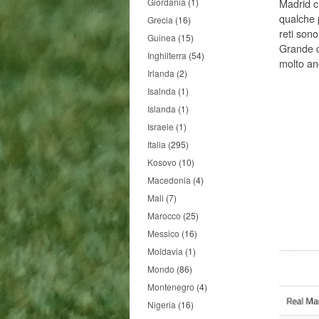
Giordania
(1)
Madrid c
qualche 
Grecia
(16)
reti son
Guinea
(15)
Grande d
Inghilterra
(54)
molto an
Irlanda
(2)
Isalnda
(1)
Islanda
(1)
Israele
(1)
Italia
(295)
Kosovo
(10)
Macedonia
(4)
Mali
(7)
Marocco
(25)
Messico
(16)
Moldavia
(1)
Mondo
(86)
Montenegro
(4)
Nigeria
(16)