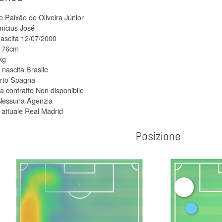
Paixão de Oliveira Júnior
ícius José
nascita 12/07/2000
 176cm
kg
 nascita Brasile
rto Spagna
 contratto Non disponibile
Nessuna Agenzia
attuale Real Madrid
Posizione