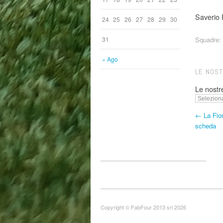
Saverio 
24
25
26
27
28
29
30
Squadre:
31
« Ago
LE NOS
Le nostr
← La Fior
scheda
Copyright © FabFour 2013 srl 2026