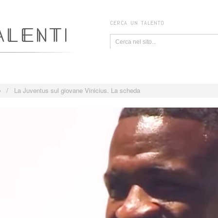
CERCA UN TALENTO
e
/
La Juventus sul giovane Vinicius. La scheda