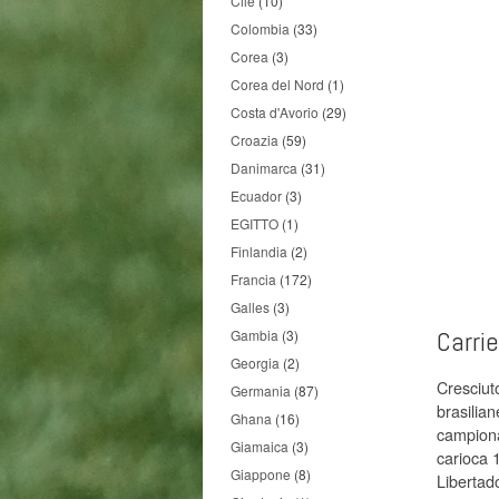
Cile
(10)
Colombia
(33)
Corea
(3)
Corea del Nord
(1)
Costa d'Avorio
(29)
Croazia
(59)
Danimarca
(31)
Ecuador
(3)
EGITTO
(1)
Finlandia
(2)
Francia
(172)
Galles
(3)
Carri
Gambia
(3)
Georgia
(2)
Cresciut
Germania
(87)
brasilian
Ghana
(16)
campionat
Giamaica
(3)
carioca 
Giappone
(8)
Libertado