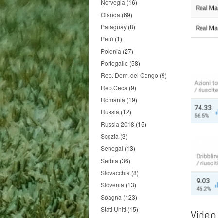
Norvegia
(16)
Olanda
(69)
Paraguay
(8)
Perù
(1)
Polonia
(27)
Portogallo
(58)
Rep. Dem. del Congo
(9)
Rep.Ceca
(9)
Romania
(19)
Russia
(12)
Russia 2018
(15)
Scozia
(3)
Senegal
(13)
Serbia
(36)
Slovacchia
(8)
Slovenia
(13)
Spagna
(123)
Stati Uniti
(15)
Video