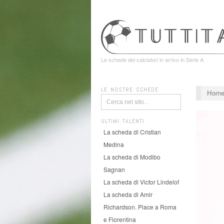
Le schede dei calciatori in arrivo in Serie A
LE NOSTRE SCHEDE
Hom
ULTIMI TALENTI
La scheda di Cristian
Medina
La scheda di Modibo
Sagnan
La scheda di Victor Lindelof
La scheda di Amir
Richardson. Piace a Roma
e Fiorentina