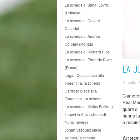
La scheda di Sandi Lovric
(Udinese)
La scheda di Cesare
Casadei
La scheda di Andrea
Colpani (Monza)
La scheda di Richard Rios
La scheda di Edoardo Bove
LA J
(Roma)
Logan Costa piace alla
9 aprile 
Fiorentina, la scheda
Cardoso piace alla
Clamorosa
Fiorentina. La scheda
Real Ma
La scheda di Niclas Fullkrug
quarti d
I nuovi in A: la scheda di
hanno tu
a respin
Nuno Tavares
Johan Vasquez piace
Anagr
all’Inter, la scheda