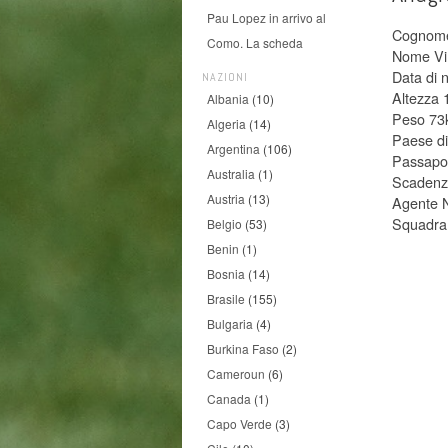
Pau Lopez in arrivo al
Cognome 
Como. La scheda
Nome Vin
Data di 
NAZIONI
Altezza
Albania
(10)
Peso 73
Algeria
(14)
Paese di
Argentina
(106)
Passapo
Australia
(1)
Scadenza
Austria
(13)
Agente 
Squadra 
Belgio
(53)
Benin
(1)
Bosnia
(14)
Brasile
(155)
Bulgaria
(4)
Burkina Faso
(2)
Cameroun
(6)
Canada
(1)
Capo Verde
(3)