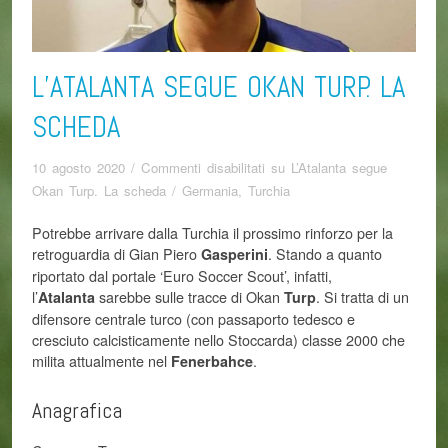
L’ATALANTA SEGUE OKAN TURP. LA
SCHEDA
10 agosto 2020
/
Commenti disabilitati
su L’Atalanta segue
Okan Turp. La scheda
/
Germania
,
Turchia
Potrebbe arrivare dalla Turchia il prossimo rinforzo per la
retroguardia di Gian Piero
. Stando a quanto
Gasperini
riportato dal portale ‘Euro Soccer Scout’, infatti,
l’
sarebbe sulle tracce di Okan
. Si tratta di un
Atalanta
Turp
difensore centrale turco (con passaporto tedesco e
cresciuto calcisticamente nello Stoccarda) classe 2000 che
milita attualmente nel
.
Fenerbahce
Anagrafica