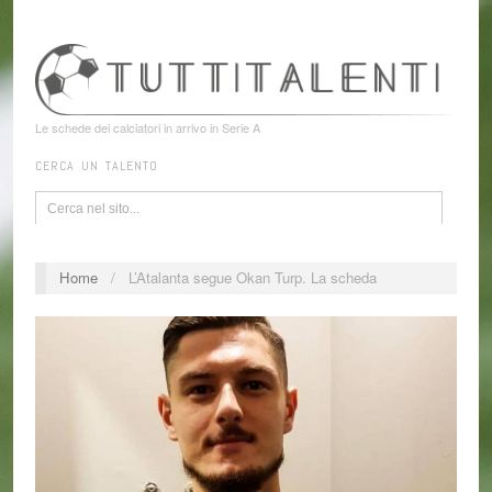
Le schede dei calciatori in arrivo in Serie A
CERCA UN TALENTO
Home
/
L’Atalanta segue Okan Turp. La scheda