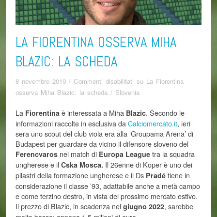
LA FIORENTINA OSSERVA MIHA
BLAZIC: LA SCHEDA
8 novembre 2019
/
Commenti disabilitati
su La Fiorentina
osserva Miha Blazic: la scheda
/
Slovenia
La
è interessata a Miha
. Secondo le
Fiorentina
Blazic
informazioni raccolte in esclusiva da
Calciomercato.it
, ieri
sera uno scout del club viola era alla ‘Groupama Arena’ di
Budapest per guardare da vicino il difensore sloveno del
nel match di
tra la squadra
Ferencvaros
Europa League
ungherese e il
Il 26enne di Koper è uno dei
Cska Mosca.
pilastri della formazione ungherese e il Ds
tiene in
Pradé
considerazione il classe ’93, adattabile anche a metà campo
e come terzino destro, in vista del prossimo mercato estivo.
Il prezzo di Blazic, in scadenza nel
, sarebbe
giugno 2022
molto basso: appena 1,5 milioni di euro.