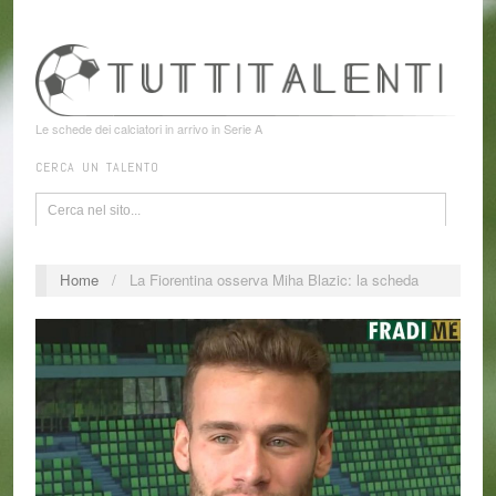
Le schede dei calciatori in arrivo in Serie A
CERCA UN TALENTO
Home
/
La Fiorentina osserva Miha Blazic: la scheda