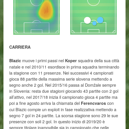
CARRIERA
muove i primi passi nel
squadra della sua città
Blazic
Koper
natale e nel 2010/11 esordisce in prima squadra terminando
la stagione con 11 presenze. Nei successivi 4 campionati
gioca 88 partite della massima serie slovena mettendo a
segno anche 2 gol. Nel 2015/16 passa al Domžale sempre
in Slovenia: resta due stagioni giocando 43 partite con 2 gol
all’attivo, nel 2017/18 inizia il campionato gioca 4 partite ma
poi a fine agosto arriva la chiamata del
con
Ferencvaros
cui Blazic compie un exploit in fase realizzativa mettendo a
segno 7 gol in 24 partite. La scorsa stagione sono 29 le sue
presenze con soli 2 gol. In questo inizio di 2019/20 è
sempre titolare inamovibile sia in campionato che nelle