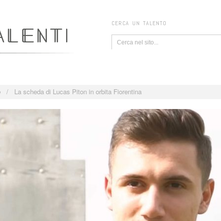
CERCA UN TALENTO
e
/
La scheda di Lucas Piton in orbita Fiorentina