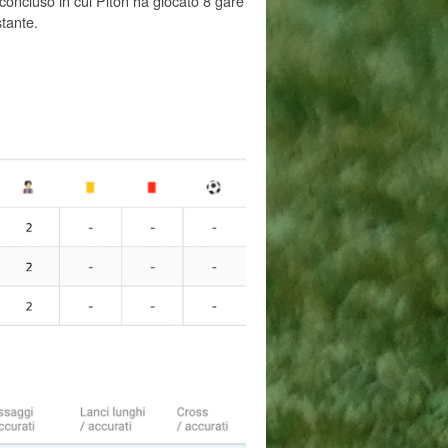
 concluso in cui Piton ha giocato 8 gare
tante.