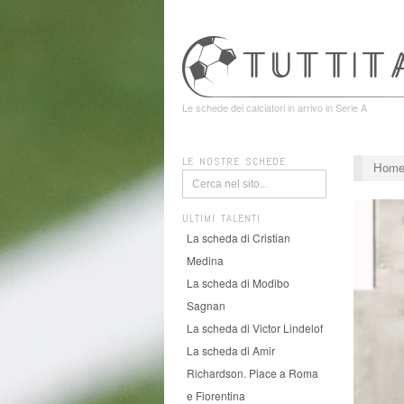
Le schede dei calciatori in arrivo in Serie A
LE NOSTRE SCHEDE
Hom
ULTIMI TALENTI
La scheda di Cristian
Medina
La scheda di Modibo
Sagnan
La scheda di Victor Lindelof
La scheda di Amir
Richardson. Piace a Roma
e Fiorentina