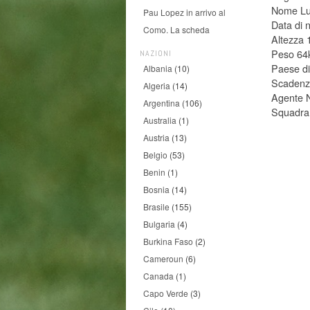
Nome Lu
Pau Lopez in arrivo al
Data di 
Como. La scheda
Altezza
Peso 64
NAZIONI
Paese di
Albania
(10)
Scadenza
Algeria
(14)
Agente 
Argentina
(106)
Squadra 
Australia
(1)
Austria
(13)
Belgio
(53)
Benin
(1)
Bosnia
(14)
Brasile
(155)
Bulgaria
(4)
Burkina Faso
(2)
Cameroun
(6)
Canada
(1)
Capo Verde
(3)