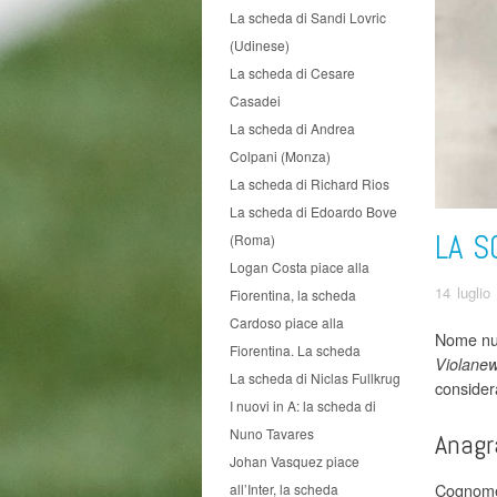
La scheda di Sandi Lovric
(Udinese)
La scheda di Cesare
Casadei
La scheda di Andrea
Colpani (Monza)
La scheda di Richard Rios
La scheda di Edoardo Bove
LA S
(Roma)
Logan Costa piace alla
14 luglio
Fiorentina, la scheda
Cardoso piace alla
Nome nuo
Fiorentina. La scheda
Violane
La scheda di Niclas Fullkrug
consider
I nuovi in A: la scheda di
Nuno Tavares
Anagr
Johan Vasquez piace
Cognome 
all’Inter, la scheda