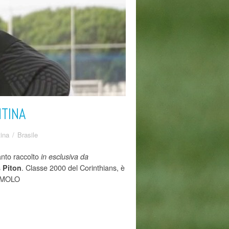
NTINA
ina
/
Brasile
anto raccolto
in esclusiva da
. Classe 2000 del Corinthians, è
 Piton
IAMOLO