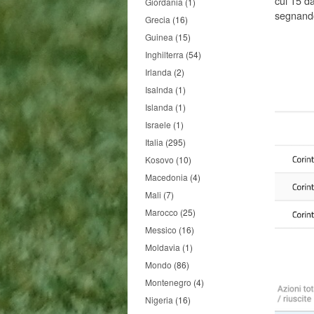
cui 15 da
Giordania
(1)
segnando
Grecia
(16)
Guinea
(15)
Inghilterra
(54)
Irlanda
(2)
Isalnda
(1)
Islanda
(1)
Israele
(1)
Italia
(295)
Kosovo
(10)
Macedonia
(4)
Mali
(7)
Marocco
(25)
Messico
(16)
Moldavia
(1)
Mondo
(86)
Montenegro
(4)
Nigeria
(16)