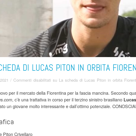
CHEDA DI LUCAS PITON IN ORBITA FIORE
 2021
/
Commenti disabilitati
su La scheda di Lucas Piton in orbita Fiorent
vo per il mercato della Fiorentina per la fascia mancina. Secondo qu
, c’è una trattativa in corso per il terzino sinistro brasiliano
ws.com
Lucas
ato un giovane molto interessante e dall’ottimo potenziale. CONOSC
afica
Piton Crivellaro