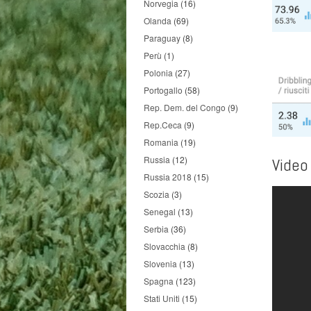
Norvegia
(16)
Olanda
(69)
Paraguay
(8)
Perù
(1)
Polonia
(27)
Portogallo
(58)
Rep. Dem. del Congo
(9)
Rep.Ceca
(9)
Romania
(19)
Russia
(12)
Video
Russia 2018
(15)
Scozia
(3)
Senegal
(13)
Serbia
(36)
Slovacchia
(8)
Slovenia
(13)
Spagna
(123)
Stati Uniti
(15)