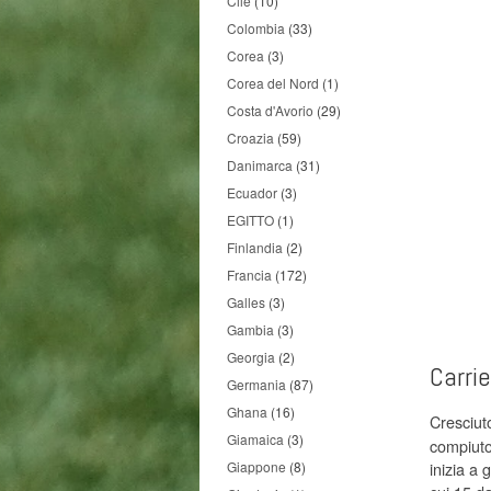
Cile
(10)
Colombia
(33)
Corea
(3)
Corea del Nord
(1)
Costa d'Avorio
(29)
Croazia
(59)
Danimarca
(31)
Ecuador
(3)
EGITTO
(1)
Finlandia
(2)
Francia
(172)
Galles
(3)
Gambia
(3)
Georgia
(2)
Carri
Germania
(87)
Ghana
(16)
Cresciut
Giamaica
(3)
compiuto
Giappone
(8)
inizia a 