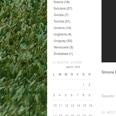
Svezia
(18)
Svizzera
(27)
Tunisia
(7)
Turchia
(31)
Ucraina
(10)
Ungheria
(4)
Uruguay
(33)
Venezuela
(3)
Zimbabwe
(1)
LE NOSTRE SCHEDE
agosto: 2026
Simone 
L
M
M
G
V
S
D
1
2
3
4
5
6
7
8
9
Squadre:
10
11
12
13
14
15
16
LE NOS
17
18
19
20
21
22
23