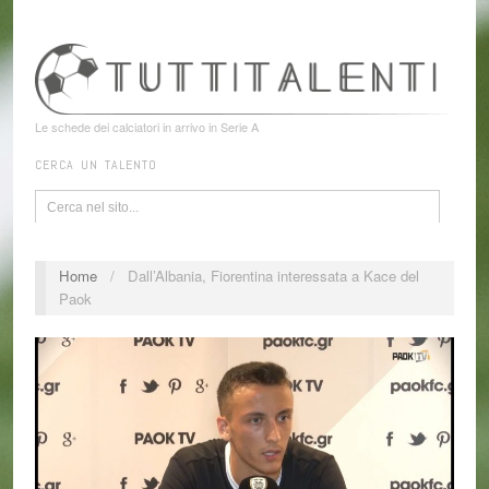
Le schede dei calciatori in arrivo in Serie A
CERCA UN TALENTO
Home
/
Dall’Albania, Fiorentina interessata a Kace del
Paok