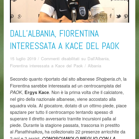
DALL’ALBANIA, FIORENTINA
INTERESSATA A KACE DEL PAOK
15 luglio 2019
/
Commenti disabilitati
su Dall’Albania,
Fiorentina interessata a Kace del Paok
/
Albania
Secondo quanto riportato dal sito albanese
, la
Shqiperia.ch
Fiorentina sarebbe interessata ad un centrocampista del
,
. Non è la prima volta che il calciatore,
PAOK
Ergys Kace
nel giro della nazionale albanese, viene accostato alla
squadra viola. Al giocatore, dotato di un ottimo piede, piace
spaziare per tutto il centrocampo tentando spesso di
superare il diretto avversario tramite incursioni palla al
piede. Durante la stagione passata, trascorsa in prestito
al
ha collezionato 22 presenze arricchite da
Panathinaikos
,
2 gol e 2 assist.
CONOSCIAMOLO MEGLIO CON LA