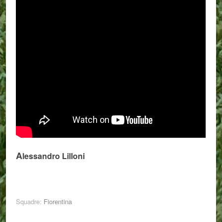
A
lessandro Lilloni
Squadre:
Fiorentina