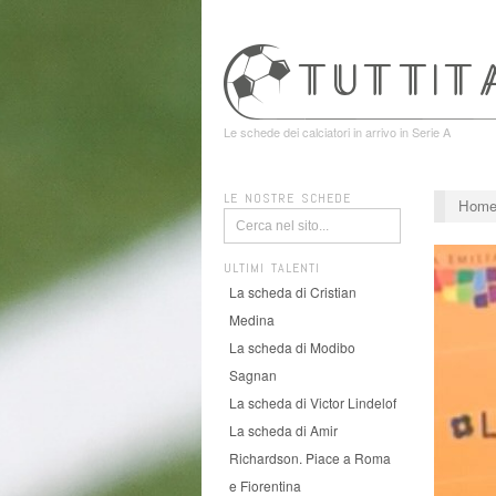
Le schede dei calciatori in arrivo in Serie A
LE NOSTRE SCHEDE
Hom
ULTIMI TALENTI
La scheda di Cristian
Medina
La scheda di Modibo
Sagnan
La scheda di Victor Lindelof
La scheda di Amir
Richardson. Piace a Roma
e Fiorentina