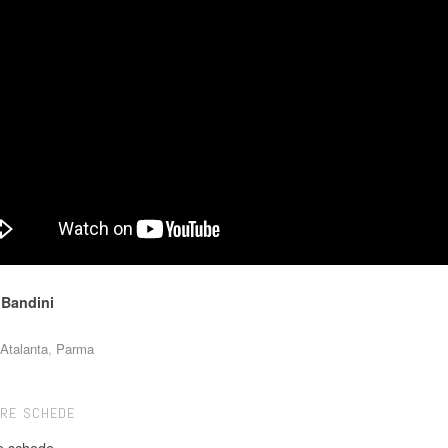
Bandini
Atalanta
,
Parma
TRE SCHEDE
e schede