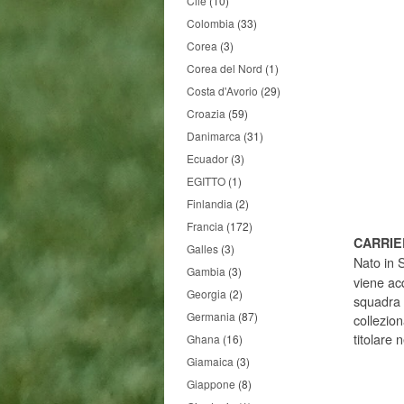
Cile
(10)
Colombia
(33)
Corea
(3)
Corea del Nord
(1)
Costa d'Avorio
(29)
Croazia
(59)
Danimarca
(31)
Ecuador
(3)
EGITTO
(1)
Finlandia
(2)
Francia
(172)
CARRIE
Galles
(3)
Nato in S
Gambia
(3)
viene ac
Georgia
(2)
squadra i
Germania
(87)
collezio
titolare
Ghana
(16)
Giamaica
(3)
Giappone
(8)