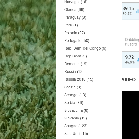
Norvegia
(16)
Olanda
(69)
Paraguay
(8)
Perù
(1)
Polonia
(27)
Portogallo
(58)
Rep. Dem. del Congo
(9)
Rep.Ceca
(9)
Romania
(19)
Russia
(12)
VIDEO
Russia 2018
(15)
Scozia
(3)
Senegal
(13)
Serbia
(36)
Slovacchia
(8)
Slovenia
(13)
Spagna
(123)
Stati Uniti
(15)