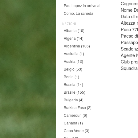
Cognome
Pau Lopez in arrivo al
Nome De
Como. La scheda
Data di 
Altezza
NAZIONI
Peso 77
Albania
(10)
Paese di
Algeria
(14)
Passapo
Argentina
(106)
Scadenza
Australia
(1)
Agente 
Club pro
Austria
(13)
Squadra
Belgio
(53)
Benin
(1)
Bosnia
(14)
Brasile
(155)
Bulgaria
(4)
Burkina Faso
(2)
Cameroun
(6)
Canada
(1)
Capo Verde
(3)