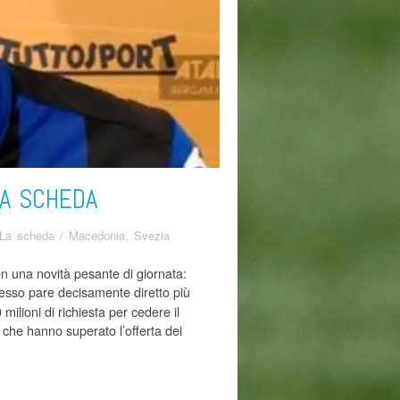
LA SCHEDA
 La scheda
/
Macedonia
,
Svezia
con una novità pesante di giornata:
desso pare decisamente diretto più
milioni di richiesta per cedere il
i che hanno superato l’offerta dei