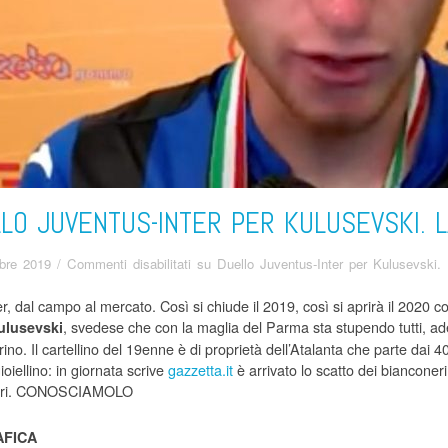
LO JUVENTUS-INTER PER KULUSEVSKI. 
bre 2019
/
Commenti disabilitati
su Duello Juventus-Inter per Kulusevski.
r, dal campo al mercato. Così si chiude il 2019, così si aprirà il 2020 
, svedese che con la maglia del Parma sta stupendo tutti, a
ulusevski
ino. Il cartellino del 19enne è di proprietà dell’Atalanta che parte dai 40 
ioiellino: in giornata scrive
gazzetta.it
è arrivato lo scatto dei bianconer
rri. CONOSCIAMOLO
FICA