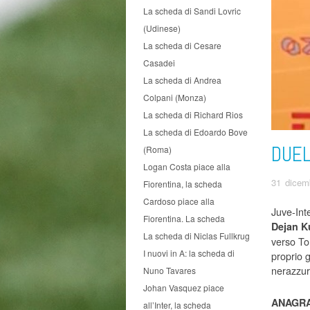
La scheda di Sandi Lovric
(Udinese)
La scheda di Cesare
Casadei
La scheda di Andrea
Colpani (Monza)
La scheda di Richard Rios
La scheda di Edoardo Bove
DUEL
(Roma)
Logan Costa piace alla
31 dicem
Fiorentina, la scheda
Cardoso piace alla
Juve-Inte
Fiorentina. La scheda
Dejan K
La scheda di Niclas Fullkrug
verso Tor
I nuovi in A: la scheda di
proprio g
nerazzu
Nuno Tavares
Johan Vasquez piace
ANAGRA
all’Inter, la scheda