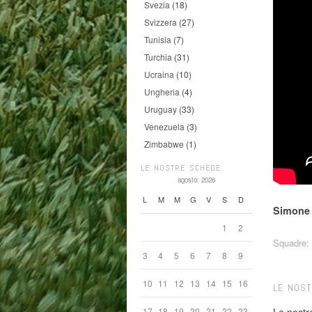
Svezia
(18)
Svizzera
(27)
Tunisia
(7)
Turchia
(31)
Ucraina
(10)
Ungheria
(4)
Uruguay
(33)
Venezuela
(3)
Zimbabwe
(1)
LE NOSTRE SCHEDE
agosto: 2026
L
M
M
G
V
S
D
Simone 
1
2
Squadre:
3
4
5
6
7
8
9
10
11
12
13
14
15
16
LE NOS
Le nostr
17
18
19
20
21
22
23