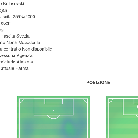
 Kulusevski
jan
nascita 25/04/2000
 186cm
kg
 nascita Svezia
rto North Macedonia
 contratto Non disponibile
Nessuna Agenzia
prietario Atalanta
 attuale Parma
POSIZIONE