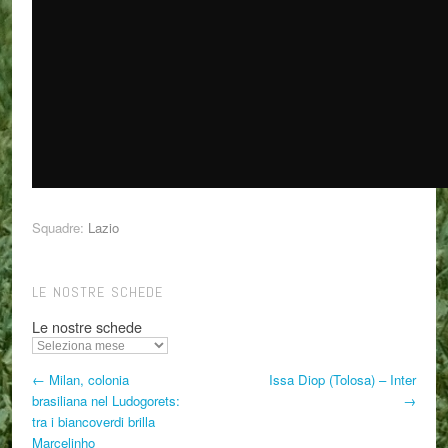
Squadre:
Lazio
LE NOSTRE SCHEDE
Le nostre schede
← Milan, colonia
Issa Diop (Tolosa) – Inter
brasiliana nel Ludogorets:
→
tra i biancoverdi brilla
Marcelinho