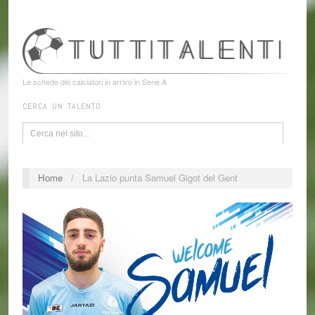
Le schede dei calciatori in arrivo in Serie A
CERCA UN TALENTO
Home
/
La Lazio punta Samuel Gigot del Gent