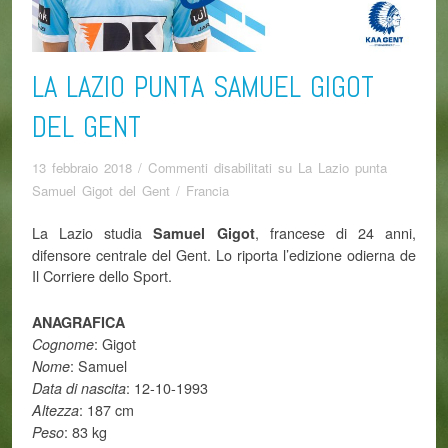
LA LAZIO PUNTA SAMUEL GIGOT
DEL GENT
13 febbraio 2018
/
Commenti disabilitati
su La Lazio punta
Samuel Gigot del Gent
/
Francia
La Lazio studia
, francese di 24 anni,
Samuel Gigot
difensore centrale del Gent. Lo riporta l’edizione odierna de
Il Corriere dello Sport.
ANAGRAFICA
: Gigot
Cognome
: Samuel
Nome
: 12-10-1993
Data di nascita
: 187 cm
Altezza
: 83 kg
Peso