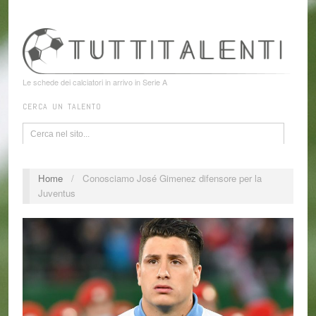
Le schede dei calciatori in arrivo in Serie A
CERCA UN TALENTO
Home
/
Conosciamo José Gimenez difensore per la
Juventus