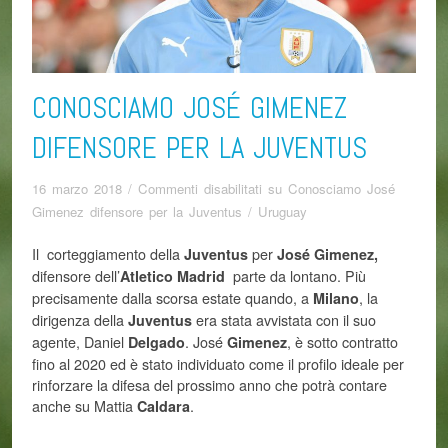
CONOSCIAMO JOSÉ GIMENEZ
DIFENSORE PER LA JUVENTUS
16 marzo 2018
/
Commenti disabilitati
su Conosciamo José
Gimenez difensore per la Juventus
/
Uruguay
Il corteggiamento della
per
Juventus
José Gimenez,
difensore dell’
parte da lontano. Più
Atletico Madrid
precisamente dalla scorsa estate quando, a
, la
Milano
dirigenza della
era stata avvistata con il suo
Juventus
agente, Daniel
. José
, è sotto contratto
Delgado
Gimenez
fino al 2020 ed è stato individuato come il profilo ideale per
rinforzare la difesa del prossimo anno che potrà contare
anche su Mattia
.
Caldara