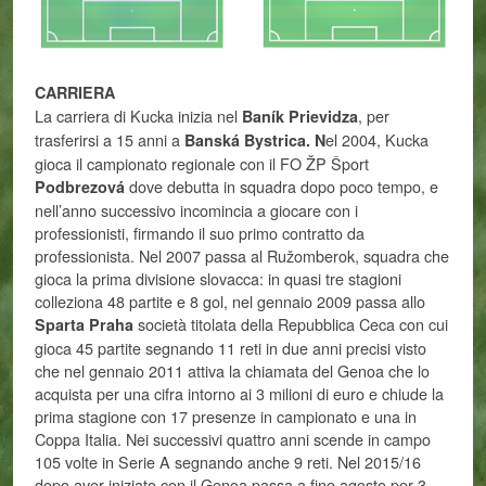
CARRIERA
La carriera di Kucka inizia nel
, per
Baník Prievidza
trasferirsi a 15 anni a
el 2004, Kucka
Banská Bystrica. N
gioca il campionato regionale con il FO ŽP Šport
dove debutta in squadra dopo poco tempo, e
Podbrezová
nell’anno successivo incomincia a giocare con i
professionisti, firmando il suo primo contratto da
professionista. Nel 2007 passa al Ružomberok, squadra che
gioca la prima divisione slovacca: in quasi tre stagioni
colleziona 48 partite e 8 gol, nel gennaio 2009 passa allo
società titolata della Repubblica Ceca con cui
Sparta Praha
gioca 45 partite segnando 11 reti in due anni precisi visto
che nel gennaio 2011 attiva la chiamata del Genoa che lo
acquista per una cifra intorno ai 3 milioni di euro e chiude la
prima stagione con 17 presenze in campionato e una in
Coppa Italia. Nei successivi quattro anni scende in campo
105 volte in Serie A segnando anche 9 reti. Nel 2015/16
dopo aver iniziato con il Genoa passa a fine agosto per 3