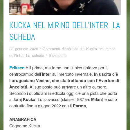
KUCKA NEL MIRINO DELL’INTER. LA
SCHEDA
28 gennaio 2020
/
Commenti disabilitati
su Kucka nel mirino
dell’Inter. La scheda
/
Slovacchia
è il primo, ma forse non l’unico rinforzo per il
Eriksen
centrocampo dell’
sul mercato invernale.
Inter
In uscita c’è
l’uruguaiano Vecino, che sta trattando con l’Everton di
Al suo posto può arrivare un altro cursore.
Ancelotti.
Secondo i quotidiani in edicola oggi c’è una pista che porta
a Juraj
. Lo slovacco (classe 1987
) è sotto
Kucka
ex Milan
contratto fino a giugno 2022 con il
,
Parma
ANAGRAFICA
Cognome Kucka