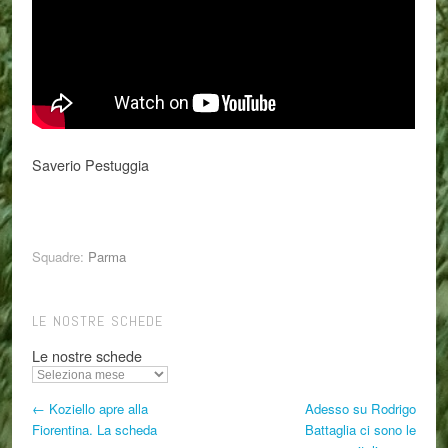
Saverio Pestuggia
Squadre:
Parma
LE NOSTRE SCHEDE
Le nostre schede
← Koziello apre alla
Adesso su Rodrigo
Fiorentina. La scheda
Battaglia ci sono le