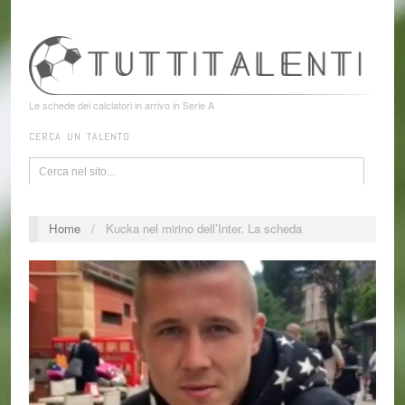
Le schede dei calciatori in arrivo in Serie A
CERCA UN TALENTO
Home
/
Kucka nel mirino dell’Inter. La scheda