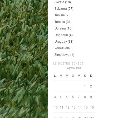
Svezia
(18)
Svizzera
(27)
Tunisia
(7)
Turchia
(31)
Ucraina
(10)
Ungheria
(4)
Uruguay
(33)
Venezuela
(3)
Zimbabwe
(1)
LE NOSTRE SCHEDE
agosto: 2026
L
M
M
G
V
S
D
1
2
3
4
5
6
7
8
9
10
11
12
13
14
15
16
17
18
19
20
21
22
23