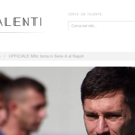
CERCA UN TALENTO
e
/
UFFICIALE Milic torna in Serie A al Napoli