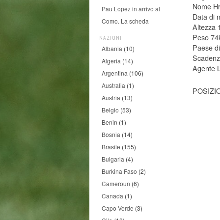
Nome Hr
Pau Lopez in arrivo al
Data di 
Como. La scheda
Altezza
Peso 74
NAZIONI
Paese di
Albania
(10)
Scadenza
Algeria
(14)
Agente
Argentina
(106)
Australia
(1)
POSIZI
Austria
(13)
Belgio
(53)
Benin
(1)
Bosnia
(14)
Brasile
(155)
Bulgaria
(4)
Burkina Faso
(2)
Cameroun
(6)
Canada
(1)
Capo Verde
(3)