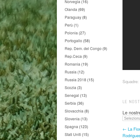
Norvegia
(16)
Olanda
(69)
Paraguay
(8)
Perù
(1)
Polonia
(27)
Portogallo
(58)
Rep. Dem. del Congo
(9)
Rep.Ceca
(9)
Romania
(19)
Russia
(12)
Russia 2018
(15)
Squadre:
Scozia
(3)
Senegal
(13)
LE NOS
Serbia
(36)
Slovacchia
(8)
Le nostr
Slovenia
(13)
Spagna
(123)
← La Fior
Stati Uniti
(15)
Rodrigues