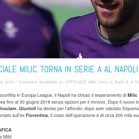
CIALE MILIC TORNA IN SERIE A AL NAPOLI
aio 2018
/
Commenti disabilitati
su UFFICIALE Milic torna in Serie A al Na
sconfitta in Europa League, il Napoli ha chiuso il tesseramento di
Milic
ea fino al 30 giugno 2018 senza opzioni per il rinnovo. Dopo il nuovo in
,
ha deciso per l’affondo: dopo aver valutato Siqueira,
houlam
Giuntoli
ntato sull’ex
Il costo dell’operazione è di circa 200 mila eur
Fiorentina.
FICA
 Milić