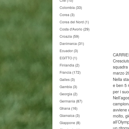
Cile
(10)
Colombia
(33)
Corea
(3)
Corea del Nord
(1)
Costa d'Avorio
(29)
Croazia
(59)
Danimarca
(31)
Ecuador
(3)
CARRIE
EGITTO
(1)
Cresciuto
Finlandia
(2)
squadra 
Francia
(172)
marzo 20
Nella sta
Galles
(3)
e ben 5 
Gambia
(3)
per i su
Georgia
(2)
Nell’agos
Germania
(87)
campiona
Ghana
(16)
avviene d
molto, gi
Giamaica
(3)
all’Olymp
Giappone
(8)
un ritor