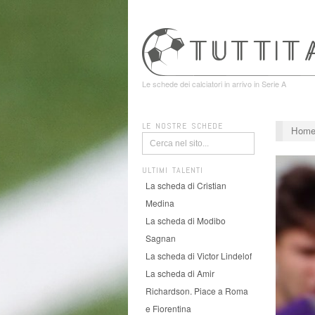
Le schede dei calciatori in arrivo in Serie A
LE NOSTRE SCHEDE
Hom
ULTIMI TALENTI
La scheda di Cristian
Medina
La scheda di Modibo
Sagnan
La scheda di Victor Lindelof
La scheda di Amir
Richardson. Piace a Roma
e Fiorentina