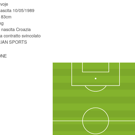
voje
nascita 10/05/1989
 183cm
kg
 nascita Croazia
 contratto svincolato
 LIAN SPORTS
ONE