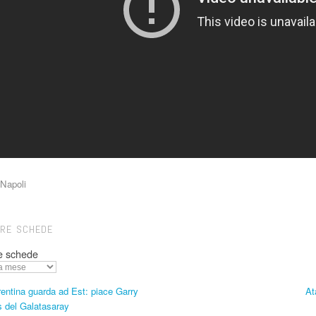
Napoli
TRE SCHEDE
e schede
entina guarda ad Est: piace Garry
At
 del Galatasaray