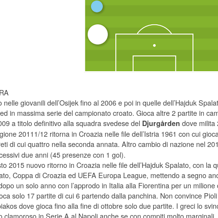
RA
 nelle giovanili dell’Osijek fino al 2006 e poi in quelle dell’Hajduk Spa
ed in massima serie del campionato croato. Gioca altre 2 partite in cam
09 a titolo definitivo alla squadra svedese del
dove milita
Djurgården
gione 20111/12 ritorna in Croazia nelle file dell’Istria 1961 con cui gi
reti di cui quattro nella seconda annata. Altro cambio di nazione nel 2
ccessivi due anni (45 presenze con 1 gol).
to 2015 nuovo ritorno in Croazia nelle file dell’Hajduk Spalato, con la q
to, Coppa di Croazia ed UEFA Europa League, mettendo a segno anche
opo un solo anno con l’approdo in Italia alla Fiorentina per un milione 
oca solo 17 partite di cui 6 partendo dalla panchina. Non convince Pioli 
iakos dove gioca fino alla fine di ottobre solo due partite. I greci lo sv
no clamoroso in Serie A al Napoli anche se con compiti molto marginali.