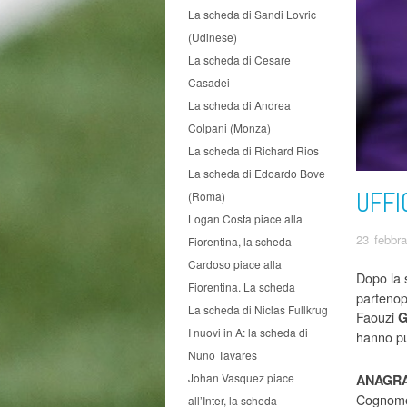
La scheda di Sandi Lovric
(Udinese)
La scheda di Cesare
Casadei
La scheda di Andrea
Colpani (Monza)
La scheda di Richard Rios
La scheda di Edoardo Bove
UFFI
(Roma)
Logan Costa piace alla
23 febbr
Fiorentina, la scheda
Cardoso piace alla
Dopo la 
Fiorentina. La scheda
partenop
La scheda di Niclas Fullkrug
Faouzi
G
I nuovi in A: la scheda di
hanno pu
Nuno Tavares
Johan Vasquez piace
ANAGRA
Cognome
all’Inter, la scheda