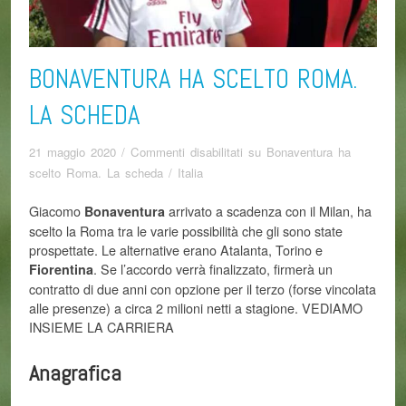
BONAVENTURA HA SCELTO ROMA.
LA SCHEDA
21 maggio 2020
/
Commenti disabilitati
su Bonaventura ha
scelto Roma. La scheda
/
Italia
Giacomo
arrivato a scadenza con il Milan, ha
Bonaventura
scelto la Roma tra le varie possibilità che gli sono state
prospettate. Le alternative erano Atalanta, Torino e
. Se l’accordo verrà finalizzato, firmerà un
Fiorentina
contratto di due anni con opzione per il terzo (forse vincolata
alle presenze) a circa 2 milioni netti a stagione. VEDIAMO
INSIEME LA CARRIERA
Anagrafica