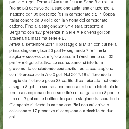
partite e 1 gol. Torna all’Atalanta finita in Serie B e risulta
l’uomo più decisivo della stagione atalantina chiudendo la
stagione con 33 presenze (31 in campionato e 2 in Coppa
Italia) condite da 9 gol e con la vittoria del campionato
cadetto. Fino alla stagione 2013/14 sarà presente a
Bergamo con 127 presenze in Serie A e diversi gol con
altalena fra massima serie e B.
Arriva aI settembre 2014 il passaggio al Milan con cui nella
prima stagione gioca 33 partite segnando 7 reti; nella
stagione successiva migliora ancora il rendimento con 33
partite e 6 gol all’attivo. Lo scorso anno si infortuna
gravemente concludendo così anzitempo la sua stagione
con 19 presenze in A e 3 gol. Nel 2017/18 si riprende la
maglia da titolare e gioca 33 partite di campionato mettendo
a segno 8 gol. Lo scorso anno ancora un brutto infortunio lo
ferma a campionato in corso e finisce per gare solo 8 partite
ma con 3 gol come bottino. In questa stagione trascurato da
Giampaolo si rivede in campo con Pioli con cui arriva a
collezionare 17 presenze di campionato arricchite da due
gol.