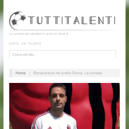
Le schede dei calciatori in arrivo in Serie A
CERCA UN TALENTO
Home
/
Bonaventura ha scelto Roma. La scheda