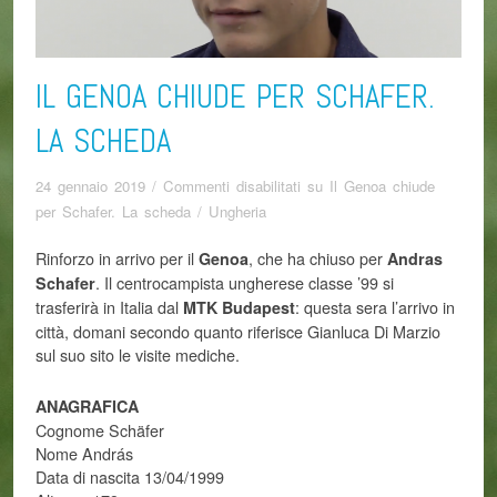
IL GENOA CHIUDE PER SCHAFER.
LA SCHEDA
24 gennaio 2019
/
Commenti disabilitati
su Il Genoa chiude
per Schafer. La scheda
/
Ungheria
Rinforzo in arrivo per il
, che ha chiuso per
Genoa
Andras
. Il centrocampista ungherese classe ’99 si
Schafer
trasferirà in Italia dal
: questa sera l’arrivo in
MTK Budapest
città, domani secondo quanto riferisce Gianluca Di Marzio
sul suo sito le visite mediche.
ANAGRAFICA
Cognome Schäfer
Nome András
Data di nascita 13/04/1999