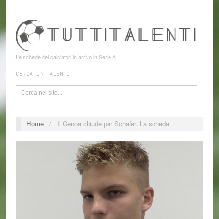
Le schede dei calciatori in arrivo in Serie A
CERCA UN TALENTO
Home
/
Il Genoa chiude per Schafer. La scheda