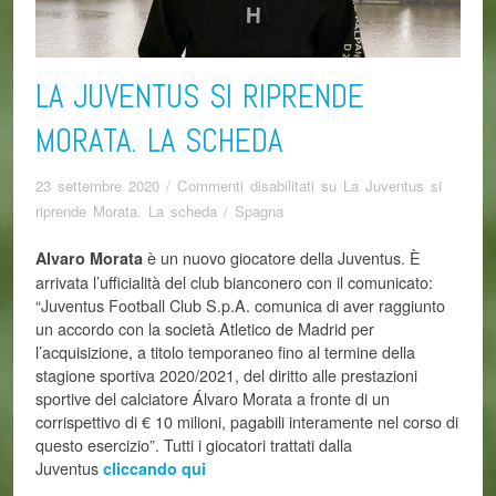
LA JUVENTUS SI RIPRENDE
MORATA. LA SCHEDA
23 settembre 2020
/
Commenti disabilitati
su La Juventus si
riprende Morata. La scheda
/
Spagna
è un nuovo giocatore della Juventus. È
Alvaro Morata
arrivata l’ufficialità del club bianconero con il comunicato:
“Juventus Football Club S.p.A. comunica di aver raggiunto
un accordo con la società Atletico de Madrid per
l’acquisizione, a titolo temporaneo fino al termine della
stagione sportiva 2020/2021, del diritto alle prestazioni
sportive del calciatore Álvaro Morata a fronte di un
corrispettivo di € 10 milioni, pagabili interamente nel corso di
questo esercizio”. Tutti i giocatori trattati dalla
Juventus
cliccando qui