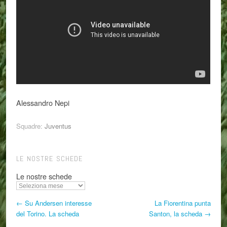
Alessandro Nepi
Squadre:
Juventus
LE NOSTRE SCHEDE
Le nostre schede
← Su Andersen interesse
La Fiorentina punta
del Torino. La scheda
Santon, la scheda →