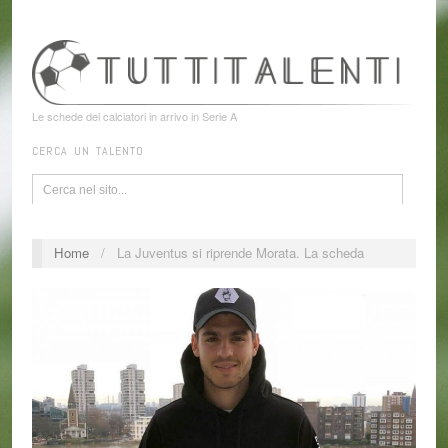
Le schede dei calciatori in arrivo in Serie A
CERCA UN TALENTO
Home
/
La Juventus si riprende Morata. La scheda