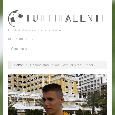
Le schede dei calciatori in arrivo in Serie A
CERCA UN TALENTO
Home
/
Conosciamo i nuovi: Samuel Mraz (Empoli)