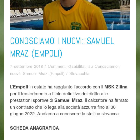
CONOSCIAMO I NUOVI: SAMUEL
MRAZ (EMPOLI)
7 settembre 2018
/
Commenti disabilitati
su Conosciamo i
nuovi: Samuel Mraz (Empoli)
/
Slovacchia
L’
in estate ha raggiunto l’accordo con il
Empoli
MSK Zilina
per il trasferimento a titolo definitivo del diritto alle
prestazioni sportive di
. Il calciatore ha firmato
Samuel Mraz
un contratto che lo lega alla società azzurra fino al 30
giugno 2022. Andiamo a conoscere la stellina slovacca.
SCHEDA ANAGRAFICA