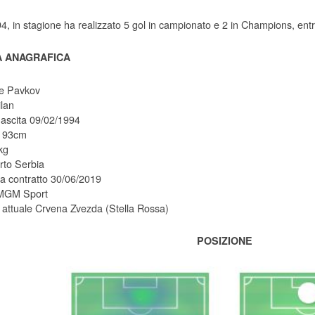
94, in stagione ha realizzato 5 gol in campionato e 2 in Champions, entr
 ANAGRAFICA
e Pavkov
lan
nascita 09/02/1994
 193cm
kg
to Serbia
 contratto 30/06/2019
MGM Sport
attuale Crvena Zvezda (Stella Rossa)
POSIZIONE