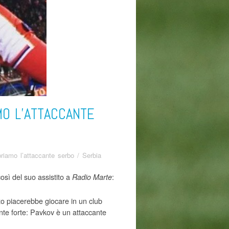
MO L’ATTACCANTE
riamo l’attaccante serbo
/
Serbia
così del suo assistito a
:
Radio Marte
zo piacerebbe giocare in un club
ante forte: Pavkov è un attaccante