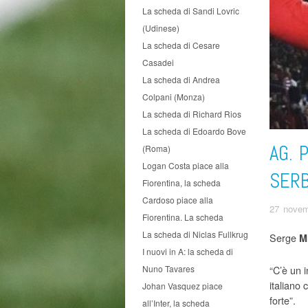
La scheda di Sandi Lovric
(Udinese)
La scheda di Cesare
Casadei
La scheda di Andrea
Colpani (Monza)
La scheda di Richard Rios
La scheda di Edoardo Bove
AG. 
(Roma)
Logan Costa piace alla
SER
Fiorentina, la scheda
Cardoso piace alla
27 novem
Fiorentina. La scheda
La scheda di Niclas Fullkrug
Serge
M
I nuovi in A: la scheda di
“C’è un 
Nuno Tavares
italiano
Johan Vasquez piace
forte”.
all’Inter, la scheda