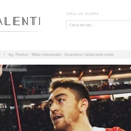
CERCA UN TALENTO
e
/
Ag. Pavkov: “Milan interessato”. Scopriamo l’attaccante serbo