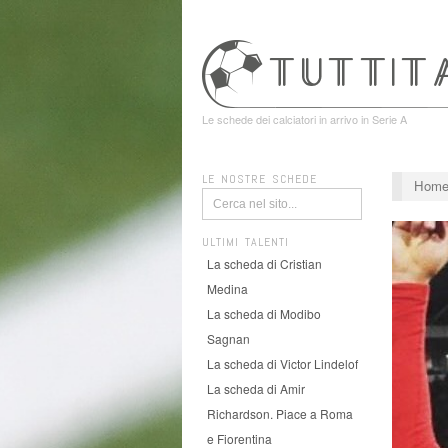
Le schede dei calciatori in arrivo in Serie A
LE NOSTRE SCHEDE
Hom
ULTIMI TALENTI
La scheda di Cristian
Medina
La scheda di Modibo
Sagnan
La scheda di Victor Lindelof
La scheda di Amir
Richardson. Piace a Roma
e Fiorentina