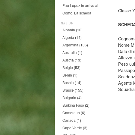
Pau Lopez in arrivo al
Classe ’
Como. La scheda
NAZIONI
SCHEDA
Albania
(10)
Algeria
(14)
Cognom
Nome Mi
Argentina
(106)
Data di 
Australia
(1)
Altezza
Austria
(13)
Peso 83
Belgio
(53)
Passapor
Benin
(1)
Scadenza
Agente 
Bosnia
(14)
Squadra 
Brasile
(155)
Bulgaria
(4)
Burkina Faso
(2)
Cameroun
(6)
Canada
(1)
Capo Verde
(3)