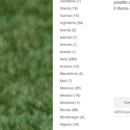
Giordania
(1)
prestito 
il ritorn
Grecia
(16)
Guinea
(15)
Inghilterra
(54)
Irlanda
(2)
Isalnda
(1)
Islanda
(1)
Israele
(1)
Italia
(295)
Kosovo
(10)
Macedonia
(4)
Mali
(7)
Marocco
(25)
Messico
(16)
Moldavia
(1)
Mondo
(86)
Montenegro
(4)
Nigeria
(16)