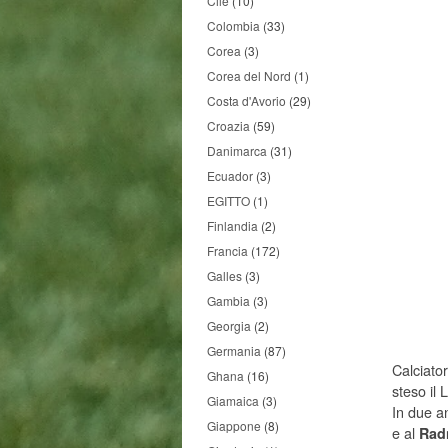
Cile
(10)
Colombia
(33)
Corea
(3)
Corea del Nord
(1)
Costa d'Avorio
(29)
Croazia
(59)
Danimarca
(31)
Ecuador
(3)
EGITTO
(1)
Finlandia
(2)
Francia
(172)
Galles
(3)
Gambia
(3)
Georgia
(2)
Germania
(87)
Calciato
Ghana
(16)
steso il
Giamaica
(3)
In due a
Giappone
(8)
e al
Radn