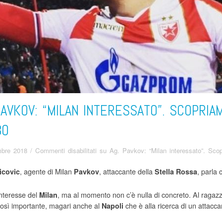
PAVKOV: “MILAN INTERESSATO”. SCOPRIA
BO
bre 2018
/
Commenti disabilitati
su Ag. Pavkov: “Milan interessato”. Scop
, agente di Milan
, attaccante della
, parla 
icovic
Pavkov
Stella Rossa
interesse del
, ma al momento non c’è nulla di concreto. Al ragaz
Milan
 così importante, magari anche al
che è alla ricerca di un attacc
Napoli