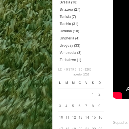
Svezia
(18)
Svizzera
(27)
Tunisia
(7)
Turchia
(31)
Ucraina
(10)
Ungheria
(4)
Uruguay
(33)
Venezuela
(3)
Zimbabwe
(1)
LE NOSTRE SCHEDE
agosto: 2026
L
M
M
G
V
S
D
1
2
3
4
5
6
7
8
9
10
11
12
13
14
15
16
Squadre:
17
18
19
20
21
22
23