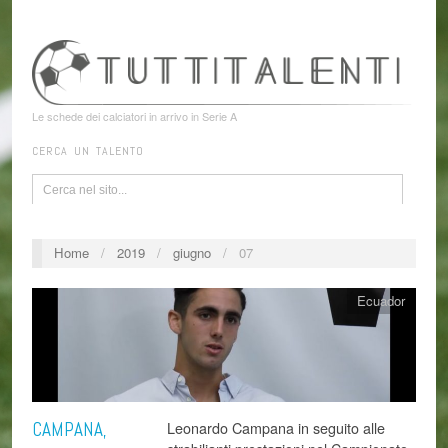
Le schede dei calciatori in arrivo in Serie A
CERCA UN TALENTO
Home
/
2019
/
giugno
/
07
Ecuador
CAMPANA,
Leonardo Campana in seguito alle