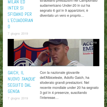
strabilianti prestazioni nel Campionato
MILAN ED
sudamericano Under-20 in cui ha
INTER SI
segnato 6 gol in 9 apparizioni, è
SFIDANO PER
diventato un vero e proprio…
L’ECUADORIAN
O
7 giugno 2019
Argentina
GAICH, IL
Con la nazionale giovanile
dell’Albiceleste, Adolfo Gaich, ha
NUOVO
TANQUE
sfoderato grandi prestazioni. Nel
SEGUITO DAL
recente mondiale under 20 ha segnato
GENOA
3 gol in 4 presenze, suscitando
l’interesse…
7 giugno 2019