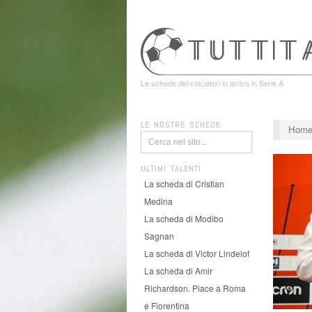
Le schede dei calciatori in arrivo in Serie A
LE NOSTRE SCHEDE
Hom
ULTIMI TALENTI
La scheda di Cristian
Medina
La scheda di Modibo
Sagnan
La scheda di Victor Lindelof
La scheda di Amir
Richardson. Piace a Roma
e Fiorentina