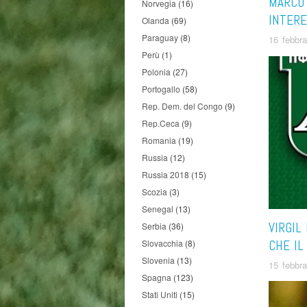
MARCO 
Norvegia
(16)
INTERE
Olanda
(69)
Paraguay
(8)
16 febbr
Perù
(1)
Polonia
(27)
Portogallo
(58)
Rep. Dem. del Congo
(9)
Rep.Ceca
(9)
Romania
(19)
Russia
(12)
Russia 2018
(15)
Scozia
(3)
Senegal
(13)
VIRGIL
Serbia
(36)
CHE IL
Slovacchia
(8)
Slovenia
(13)
15 febbr
Spagna
(123)
Stati Uniti
(15)