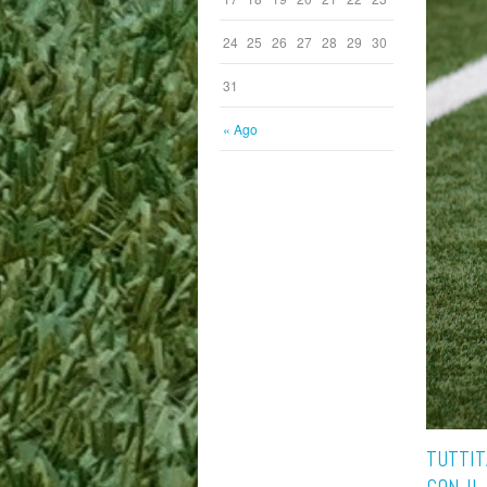
24
25
26
27
28
29
30
31
« Ago
TUTTIT