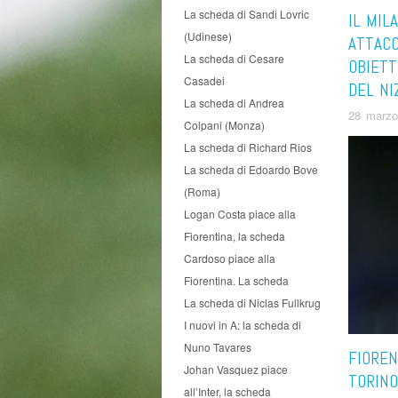
La scheda di Sandi Lovric
IL MIL
(Udinese)
ATTAC
La scheda di Cesare
OBIETT
Casadei
DEL NI
La scheda di Andrea
28 marzo
Colpani (Monza)
La scheda di Richard Rios
La scheda di Edoardo Bove
(Roma)
Logan Costa piace alla
Fiorentina, la scheda
Cardoso piace alla
Fiorentina. La scheda
La scheda di Niclas Fullkrug
I nuovi in A: la scheda di
Nuno Tavares
FIOREN
Johan Vasquez piace
TORINO
all’Inter, la scheda