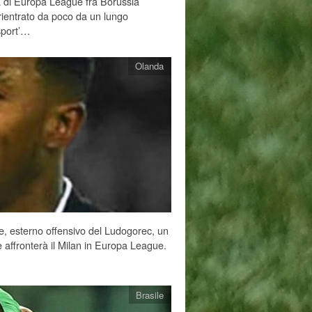
da di Europa League fra Borussia
rientrato da poco da un lungo
osport’…
Olanda
se, esterno offensivo del Ludogorec, un
e affronterà il Milan in Europa League.
Brasile