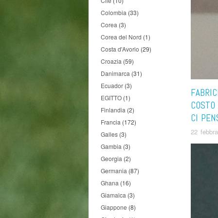
Cile
(10)
Colombia
(33)
Corea
(3)
Corea del Nord
(1)
Costa d'Avorio
(29)
Croazia
(59)
Danimarca
(31)
Ecuador
(3)
FABRIC
EGITTO
(1)
COSTO 
Finlandia
(2)
CI PEN
Francia
(172)
22 febbr
Galles
(3)
Gambia
(3)
Georgia
(2)
Germania
(87)
Ghana
(16)
Giamaica
(3)
Giappone
(8)