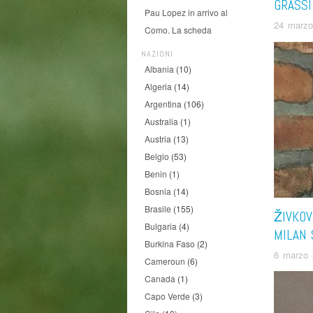
GRASSI
Pau Lopez in arrivo al
24 marzo
Como. La scheda
NAZIONI
Albania
(10)
Algeria
(14)
Argentina
(106)
Australia
(1)
Austria
(13)
Belgio
(53)
Benin
(1)
Bosnia
(14)
Brasile
(155)
ŽIVKOV
Bulgaria
(4)
MILAN 
Burkina Faso
(2)
6 marzo 
Cameroun
(6)
Canada
(1)
Capo Verde
(3)