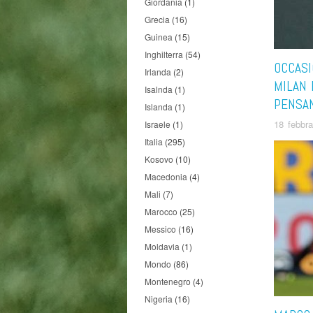
Giordania
(1)
Grecia
(16)
Guinea
(15)
Inghilterra
(54)
OCCASI
Irlanda
(2)
MILAN 
Isalnda
(1)
PENSA
Islanda
(1)
18 febbr
Israele
(1)
Italia
(295)
Kosovo
(10)
Macedonia
(4)
Mali
(7)
Marocco
(25)
Messico
(16)
Moldavia
(1)
Mondo
(86)
Montenegro
(4)
Nigeria
(16)