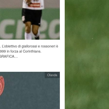
obiettivo di giallorossi e rossoneri è
99 in forza al Corinthians.
NAGRAFICA…
Olanda