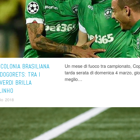
 COLONIA BRASILIANA
Un mese di fuoco tra campionato, Cop
tarda serata di domenica 4 marzo, gior
DOGORETS: TRA I
meglio…
VERDI BRILLA
LINHO
aio 2018