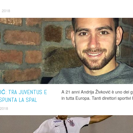
 2018
IĆ: TRA JUVENTUS E
A 21 anni Andrija Živković è uno dei gi
in tutta Europa. Tanti direttori sportiv
SPUNTA LA SPAL
2018