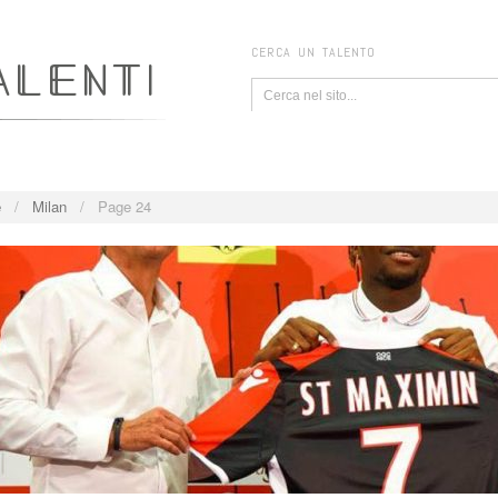
CERCA UN TALENTO
e
/
Milan
/
Page 24