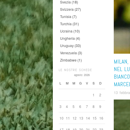
Svezia
(18)
Svizzera
(27)
Tunisia
(7)
Turchia
(31)
Ucraina
(10)
Ungheria
(4)
Uruguay
(33)
Venezuela
(3)
Zimbabwe
(1)
MILAN,
NEL LU
LE NOSTRE SCHEDE
agosto: 2026
BIANCO
L
M
M
G
V
S
D
MARCE
13 febbr
1
2
3
4
5
6
7
8
9
10
11
12
13
14
15
16
17
18
19
20
21
22
23