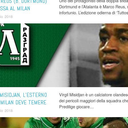
REUS (B. DORTMUND)
Uno dei protagonisti della doppia sfi
Dortmund e l’Atalanta è Marco Reus, 
SSA AL MILAN
infortunio. L’edizione odierna di ‘Tutt
aio 2018
 MISIDJAN, L’ESTERNO
Virgil Misidjan è un calciatore olande
dei pericoli maggiori della squadra ch
 MILAN DEVE TEMERE
Predilige giocare…
aio 2018