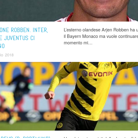
ONE ROBBEN. INTER,
L’esterno olandese Arjen Robben ha u
il Bayern Monaco ma vuole continuare a 
E JUVENTUS CI
momento mi…
NO
aio 2018