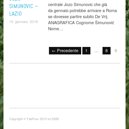
centrale Jozo Simunovic che già
SIMUNOVIC –
da gennaio potrebbe arrivare a Roma
LAZIO
se dovesse partire subito De Vrij.
15 gennaio 2018
ANAGRAFICA Cognome Šimunović
Nome…
← Precedente
1
…
8
9
Copyright © FabFour 2013 srl 2026