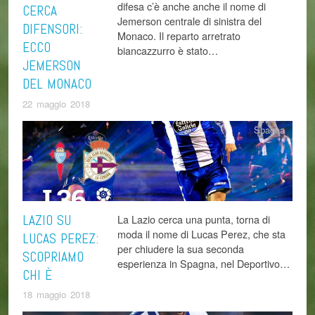
difesa c’è anche anche il nome di
CERCA
Jemerson centrale di sinistra del
DIFENSORI:
Monaco. Il reparto arretrato
ECCO
biancazzurro è stato…
JEMERSON
DEL MONACO
22 maggio 2018
Spagna
LAZIO SU
La Lazio cerca una punta, torna di
moda il nome di Lucas Perez, che sta
LUCAS PEREZ:
per chiudere la sua seconda
SCOPRIAMO
esperienza in Spagna, nel Deportivo…
CHI È
18 maggio 2018