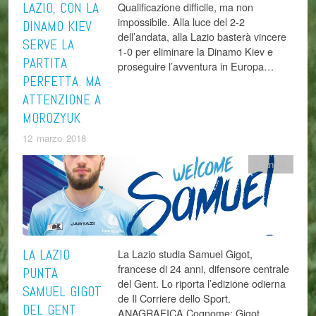
LAZIO, CON LA
Qualificazione difficile, ma non
impossibile. Alla luce del 2-2
DINAMO KIEV
dell’andata, alla Lazio basterà vincere
SERVE LA
1-0 per eliminare la Dinamo Kiev e
PARTITA
proseguire l’avventura in Europa…
PERFETTA. MA
ATTENZIONE A
MOROZYUK
12 marzo 2018
Francia
LA LAZIO
La Lazio studia Samuel Gigot,
francese di 24 anni, difensore centrale
PUNTA
del Gent. Lo riporta l’edizione odierna
SAMUEL GIGOT
de Il Corriere dello Sport.
DEL GENT
ANAGRAFICA Cognome: Gigot…