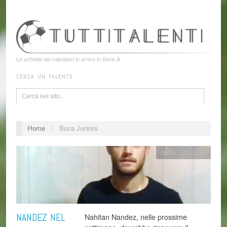
Le schede dei calciatori in arrivo in Serie A
CERCA UN TALENTO
Home
/
Boca Juniors
Italia
,
Uruguay
NANDEZ NEL
Nahitan Nandez, nelle prossime