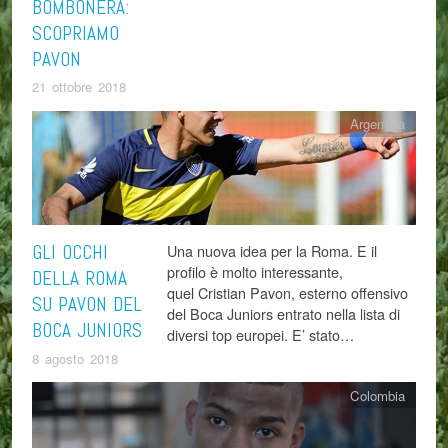
BOMBONERA:
SCOPRIAMO
PAVON
21 ottobre 2018
Argentina
GLI OCCHI
Una nuova idea per la Roma. E il
profilo è molto interessante,
DELLA ROMA
quel Cristian Pavon, esterno offensivo
SU PAVON DEL
del Boca Juniors entrato nella lista di
BOCA JUNIORS
diversi top europei. E’ stato…
8 agosto 2018
Colombia