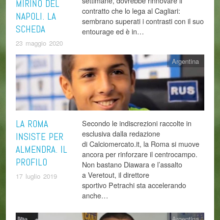
settimane, dovrebbe rinnovare il
MIRINO DEL
contratto che lo lega al Cagliari:
NAPOLI. LA
sembrano superati i contrasti con il suo
SCHEDA
entourage ed è in…
23 maggio 2020
Argentina
LA ROMA
Secondo le indiscrezioni raccolte in
esclusiva dalla redazione
INSISTE PER
di Calciomercato.it, la Roma si muove
ALMENDRA. IL
ancora per rinforzare il centrocampo.
PROFILO
Non bastano Diawara e l’assalto
a Veretout, il direttore
17 luglio 2019
sportivo Petrachi sta accelerando
anche…
Argentina