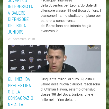
JUVENTUS
della Juventus per Leonardo Balerdi,
INTERESSATA
difensore classe ’99 del Boca Juniors. I
A BALERDI
bianconeri hanno studiato un piano per
DIFENSORE
battere la concorrenza
DEL BOCA
del Barcellona che intanto ha già
avanzato la…
JUNIORS
20 novembre 2018
Mondo
GLI INIZI DA
Cinquanta milioni di euro. Questo il
valore della nuova clausola rescissoria
PREDESTINAT
di Cristian Pavón, esterno offensivo
O E LA
classe ’96 del Boca Juniors che è
CONSACRAZIO
finito nel mirino della…
NE ALLA