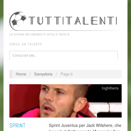
Le schede dei calciatori in arrivo in Serie A
CERCA UN TALENTO
Home
/
Sampdoria
/
Page 6
Inghilterra
SPRINT
Sprint Juventus per Jack Wilshere, che