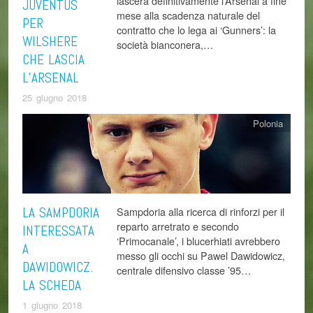
lascerà definitivamente l’Arsenal a fine
JUVENTUS
mese alla scadenza naturale del
PER
contratto che lo lega ai ‘Gunners’: la
WILSHERE
società bianconera,…
CHE LASCIA
L’ARSENAL
25 giugno 2018
Polonia
LA SAMPDORIA
Sampdoria alla ricerca di rinforzi per il
reparto arretrato e secondo
INTERESSATA
‘Primocanale’, i blucerhiati avrebbero
A
messo gli occhi su Pawel Dawidowicz,
DAWIDOWICZ.
centrale difensivo classe ’95…
LA SCHEDA
1 giugno 2018