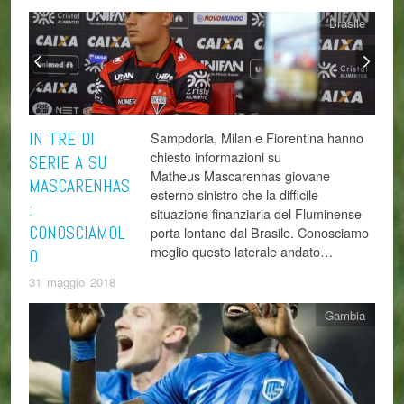
Brasile
IN TRE DI
Sampdoria, Milan e Fiorentina hanno
chiesto informazioni su
SERIE A SU
Matheus Mascarenhas giovane
MASCARENHAS
esterno sinistro che la difficile
:
situazione finanziaria del Fluminense
CONOSCIAMOL
porta lontano dal Brasile. Conosciamo
meglio questo laterale andato…
O
31 maggio 2018
Gambia