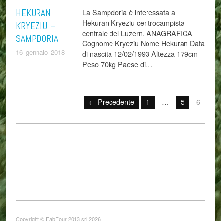
HEKURAN
La Sampdoria è interessata a
Hekuran Kryeziu centrocampista
KRYEZIU –
centrale del Luzern. ANAGRAFICA
SAMPDORIA
Cognome Kryeziu Nome Hekuran Data
16 gennaio 2018
di nascita 12/02/1993 Altezza 179cm
Peso 70kg Paese di…
← Precedente
1
…
5
6
Copyright © FabFour 2013 srl 2026