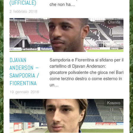
(UFFICIALE)
che non ha…
2 febbraio 2018
Olanda
DJAVAN
Sampdoria e Fiorentina si sfidano per il
cartellino di Djavan Anderson:
ANDERSON –
giocatore polivalente che gioca nel Bari
SAMPDORIA /
come terzino destro o come esterno in
FIORENTINA
un…
19 gennaio 2018
Kosovo