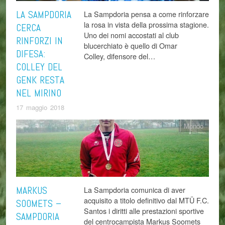
LA SAMPDORIA
La Sampdoria pensa a come rinforzare
la rosa in vista della prossima stagione.
CERCA
Uno dei nomi accostati al club
RINFORZI IN
blucerchiato è quello di Omar
DIFESA:
Colley, difensore del…
COLLEY DEL
GENK RESTA
NEL MIRINO
17 maggio 2018
Mondo
MARKUS
La Sampdoria comunica di aver
acquisito a titolo definitivo dal MTÜ F.C.
SOOMETS –
Santos i diritti alle prestazioni sportive
SAMPDORIA
del centrocampista Markus Soomets