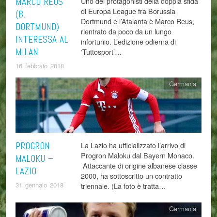
MARCO REUS
Uno dei protagonisti della doppia sfida
di Europa League fra Borussia
(B.
Dortmund e l’Atalanta è Marco Reus,
DORTMUND)
rientrato da poco da un lungo
INTERESSA AL
infortunio. L’edizione odierna di
MILAN
‘Tuttosport’…
16 febbraio 2018
Germania
PROGRON
La Lazio ha ufficializzato l’arrivo di
Progron Maloku dal Bayern Monaco.
MALOKU –
Attaccante di origine albanese classe
LAZIO
2000, ha sottoscritto un contratto
31 gennaio 2018
triennale. (La foto è tratta…
Germania