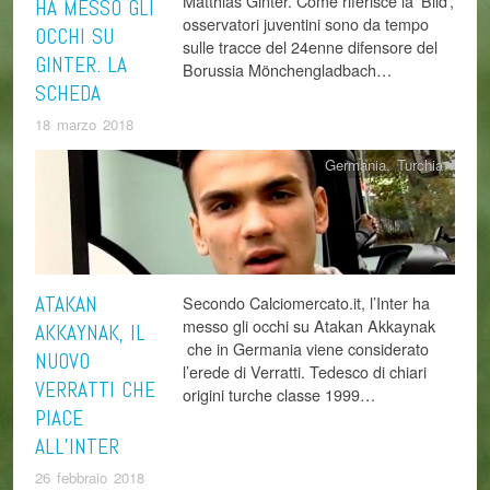
Matthias Ginter. Come riferisce la ‘Bild’,
HA MESSO GLI
osservatori juventini sono da tempo
OCCHI SU
sulle tracce del 24enne difensore del
GINTER. LA
Borussia Mönchengladbach…
SCHEDA
18 marzo 2018
Germania
,
Turchia
ATAKAN
Secondo Calciomercato.it, l’Inter ha
messo gli occhi su Atakan Akkaynak
AKKAYNAK, IL
che in Germania viene considerato
NUOVO
l’erede di Verratti. Tedesco di chiari
VERRATTI CHE
origini turche classe 1999…
PIACE
ALL’INTER
26 febbraio 2018