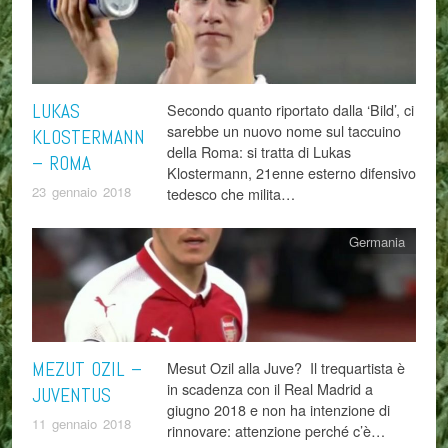
LUKAS
Secondo quanto riportato dalla ‘Bild’, ci
sarebbe un nuovo nome sul taccuino
KLOSTERMANN
della Roma: si tratta di Lukas
– ROMA
Klostermann, 21enne esterno difensivo
23 gennaio 2018
tedesco che milita…
Germania
MEZUT OZIL –
Mesut Ozil alla Juve? Il trequartista è
in scadenza con il Real Madrid a
JUVENTUS
giugno 2018 e non ha intenzione di
11 gennaio 2018
rinnovare: attenzione perché c’è…