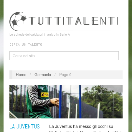
Le schede dei calciatori in arrivo in Serie A
CERCA UN TALENTO
Home
/
Germania
/
Page 9
Germania
LA JUVENTUS
La Juventus ha messo gli occhi su